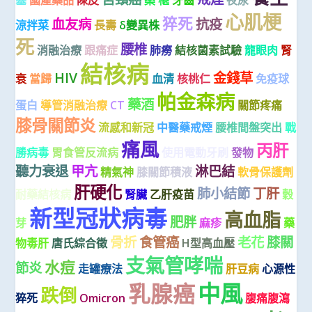
心肌梗
猝死
血友病
抗疫
涼拌菜
長壽
δ變異株
死
腰椎
消融治療
跟痛症
肺癆
結核菌素試驗
龍眼肉
腎
結核病
HIV
金錢草
衰
當歸
血清
核桃仁
免疫球
帕金森病
藥酒
蛋白
導管消融治療
CT
關節疼痛
膝骨關節炎
流感和新冠
中醫藥戒煙
腰椎間盤突出
戰
痛風
丙肝
勝病毒
胃食管反流病
使用電動牙刷
發物
聽力衰退
甲亢
淋巴結
精氣神
膝關節積液
軟骨保護劑
肝硬化
肺小結節
丁肝
耐藥結核病
腎臟
乙肝疫苗
穀
新型冠狀病毒
高血脂
肥胖
芽
麻疹
藥
骨折
食管癌
老花
膝關
物毒肝
唐氏綜合徵
H型高血壓
支氣管哮喘
水痘
節炎
走罐療法
肝豆病
心源性
中風
乳腺癌
跌倒
猝死
Omicron
腹痛腹瀉