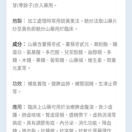
芽(零餘子)亦入藥用。
炮製：
加工處理時常用硫黃熏法。麩炒法取山藥片
炒至黃色即麩炒山藥用於臨床。
成分：
山藥含薯蕷皂甙、薯蕷皂甙元、澱粉酶、糖
蛋白、氨基酸、多巴胺、兒茶酚胺、甾醇類、多
糖、木糖、果糖、葡萄糖、山藥堿、維生素、微量
元素等。
功效：
補氣養陰，健脾益肺，補腎固精，生津止帶
等。
應用：
臨床上山藥可用於治療脾虛腹瀉，食少虛
腫，肺虛咳喘，腎虛尿頻，遺精帶下，虛熱消渴等
病症。具有調節免疫、內分泌、消化功能，降血
糖，降血脂，抗腫瘤，抗突變，抗氧化等藥理作