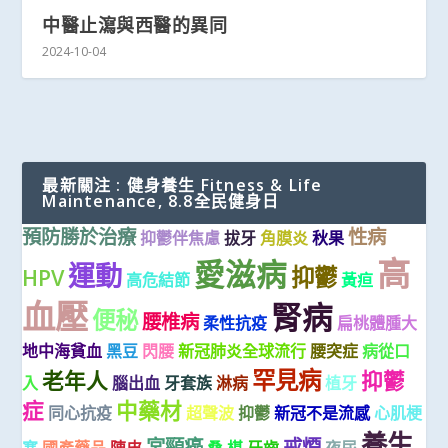
中醫止瀉與西醫的異同
2024-10-04
最新關注 : 健身養生 Fitness & Life
Maintenance, 8.8全民健身日
預防勝於治療
性病
抑鬱伴焦慮
拔牙
角膜炎
秋果
高
愛滋病
運動
抑鬱
HPV
高危結節
黃疸
血壓
腎病
便秘
腰椎病
柔性抗疫
扁桃體腫大
地中海貧血
黑豆
閃腰
新冠肺炎全球流行
腰突症
病從口
罕見病
老年人
抑鬱
入
腦出血
牙套族
淋病
植牙
症
中藥材
同心抗疫
超聲波
抑鬱
新冠不是流感
心肌梗
養生
宮頸癌
戒煙
塞
國產藥品
陳皮
桑 椹
牙齒
夜尿