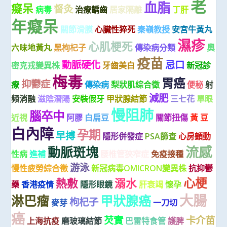
老
血脂
癡呆
督灸
病毒
治療齲齒
居家隔離
丁肝
年癡呆
關節滑膜
心臟性猝死
秦嶺教授
安宮牛黃丸
濕疹
心肌梗死
六味地黃丸
黑枸杞子
傳染病分類
奧
疫苗
動脈硬化
忌口
密克戎變異株
牙齒美白
新冠診
梅毒
胃癌
抑鬱症
療
傳染病
梨狀肌綜合徵
便秘
射
減肥
頻消融
滋陰潛陽
安裝假牙
甲狀腺結節
三七花
單眼
慢阻肺
腦卒中
近視
阿膠
白扁豆
關節扭傷
黃 豆
白內障
孕期
早搏
隱形併發症
PSA篩查
心房顫動
流感
動脈斑塊
性病
進補
腰椎管狹窄症
免疫接種
游泳
慢性疲勞綜合徵
新冠病毒OMICRON變異株
抗抑鬱
心梗
熱敷
溺水
藥
香港疫情
隱形眼鏡
肝衰竭
懷孕
大腸
淋巴瘤
甲狀腺癌
枸杞子
麥芽
一刀切
癌
芡實
卡介苗
上海抗疫
磨玻璃結節
巴雷特食管
護脾