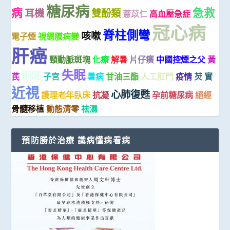
糖尿病
病
急救
耳機
雙酚類
薏苡仁
高血壓急症
冠心病
脊柱側彎
咳嗽
電子煙
視網膜病變
肝癌
頸動脈斑塊
化療
解暑
片仔癀
中國控煙之父
黃
失眠
眼底
芪
子宮
暑病
甘油三酯
人工肛門
疫情
芡 實
近視
心肺復甦
護理老年臥床
抗凝
孕前糖尿病
絕經
骨髓移植
動態清零
祛濕
預防勝於治療 識病懂病看病