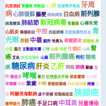
牙周
心臟
抗原測試
腎臟癌
頸動脈
分泌性中耳炎
病
前列腺
心肺復蘇
白血病
腦梗
經絡調理
新冠病毒
肺結節
心律失常
病毒變異
腎囊腫
青
甲醛
心肌炎
傳播新冠
抗疫屏障
丙型病毒性肝炎
光眼
中暑
房顫
骨關節炎
廁所
地黃丸
腰腿痛
赤
腎
化橘紅
小豆
偏方
主動脈夾層
心悸
血癌
吸煙
山楂
前列腺癌
癌
頸椎
枸杞
艾灸
疫苗加強針
山藥
糖尿病
乙肝
肝炎
病
肉桂
肺癌
壓瘡
玉
哮喘
竹
種植牙
膏方
近視激光手術
居家護理
玉米鬚
紫癜
中藥
早搏藥
眼鏡
胃腸道腫瘤
內分泌失調
痔瘡
生
胰腺癌
阿爾茨海默病
薑
虛不受補
宮頸癌疫苗
肺癌
中耳炎
手足口病
兒童傳染
醫學驗光