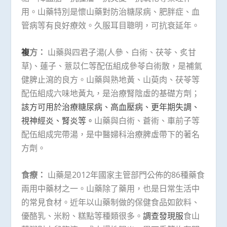
用。山藥特別是懷山藥對防治糖尿病、肥胖症、血
管病等有良好療效。久服耳目聰明，可抗衰延年。
複
方：
山藥與四君子湯(人參、白術、茯苓、炙甘
草)、蓮子、薏苡仁等配伍組成參苓白術散，是補氣
健脾止瀉的良方。山藥與熟地黃、山萸肉、茯苓等
配伍組成六味地黃丸，是治療腎陰虛的基礎方劑；
該方可用於治療糖尿病、高血壓病、更年期失調、
視神經炎、腎炎等。
山藥與白術、蒼術、車前子等
配伍組成完帶湯，是中醫婦科治療脾虛帶下的著名
方劑。
食療：
山藥是2012年國家主管部門公佈的86種藥食
兩用中藥材之一。山藥除了藥用，也是日常生活中
的常見食材。近年以山藥制做的保健食品如飲料、
優酪乳、米粉、糕點等種類很多。
調查發現服
食山