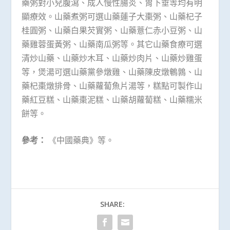
藥粥對小兒腹瀉、成人慢性腸炎、胃下垂等均有明
顯療效。山藥煮粥可選山藥蓮子大棗粥、山藥杞子
桂圓粥、山藥白果芡實粥、山藥薏仁赤小豆粥、山
藥雞蓉蛋黃粥、山藥南瓜粥等。其它山藥食療可選
清炒山藥、山藥炒木耳、山藥炒肉片、山藥炒雞蛋
等，煲湯可選山藥黨參燉雞、山藥陳皮燉鵪鶉、山
藥杞棗燉排骨、山藥蘿蔔魚片湯等，糕點可製作山
藥紅豆糕、山藥棗泥糕、山藥胡蘿蔔糕、山藥糯米
餅等。
參考：
《中國藥典》等。
SHARE: