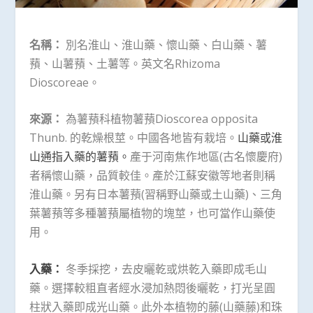
名稱：
別名淮山、淮山藥、懷山藥、白山藥、薯
蕷、山薯蕷、土薯等。英文名Rhizoma
Dioscoreae。
來源：
為薯蕷科植物薯蕷Dioscorea opposita
Thunb. 的乾燥根莖。中國各地皆有栽培。
山藥或淮
山通指入藥的薯蕷。
產于河南焦作地區(古名懷慶府)
者稱懷山藥，品質較佳。產於江蘇安徽等地者則稱
淮山藥。另有日本薯蕷(習稱野山藥或土山藥)、三角
葉薯蕷等多種薯蕷屬植物的塊莖，也可當作山藥使
用。
入藥：
冬季採挖，去皮曬乾或烘乾入藥即成毛山
藥。選擇較粗直者經水浸加熱悶後曬乾，打光呈圓
柱狀入藥即成光山藥。此外本植物的藤(山藥藤)和珠