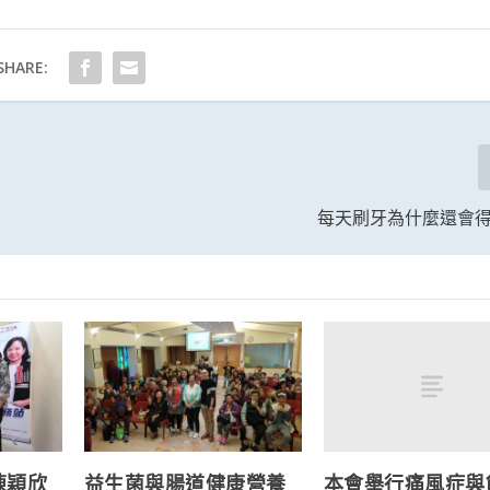
SHARE:
每天刷牙為什麼還會
本會舉行痛風症與
陳穎欣
益生菌與腸道健康營養