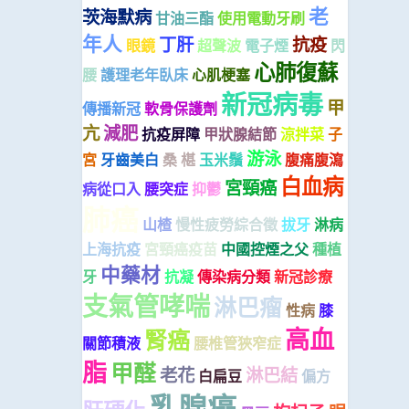
老
茨海默病
甘油三酯
使用電動牙刷
年人
丁肝
抗疫
眼鏡
超聲波
電子煙
閃
心肺復蘇
腰
護理老年臥床
心肌梗塞
新冠病毒
甲
傳播新冠
軟骨保護劑
亢
減肥
抗疫屏障
甲狀腺結節
涼拌菜
子
游泳
宮
牙齒美白
桑 椹
玉米鬚
腹痛腹瀉
白血病
宮頸癌
病從口入
腰突症
抑鬱
肺癌
山楂
慢性疲勞綜合徵
拔牙
淋病
上海抗疫
宮頸癌疫苗
中國控煙之父
種植
中藥材
牙
抗凝
傳染病分類
新冠診療
支氣管哮喘
淋巴瘤
性病
膝
高血
腎癌
關節積液
腰椎管狹窄症
脂
甲醛
老花
淋巴結
白扁豆
偏方
乳腺癌