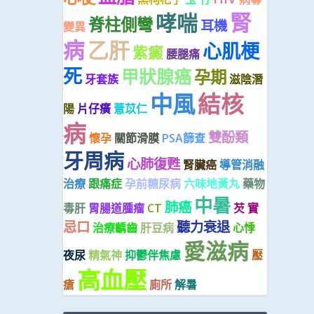
腎
哮喘
脊柱側彎
耳機
變異
病
乙肝
心肌梗
紫癜
腰腿痛
死
甲狀腺癌
孕期
牙套族
滋陰潛
中風
結核
陽
片仔癀
薏苡仁
病
雙酚類
懷孕
關節滑膜
PSA篩查
牙周病
心肺復甦
腎臟癌
導管消融
治療
跟痛症
孕前糖尿病
六味地黃丸
藥物
中暑
肺癌
毒肝
胃腸道腫瘤
CT
芡 實
忌口
聽力衰退
治療齲齒
肝豆病
心悸
愛滋病
夜尿
精氣神
抑鬱伴焦慮
壓
高血壓
瘡
廁所
解暑