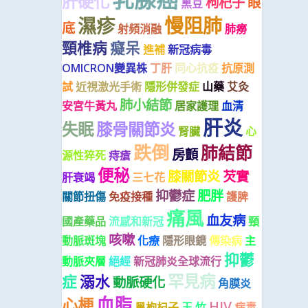
肝硬化
枸杞子
眼
黑豆
慢阻肺
濕疹
底
射頻消融
肺癆
頸椎病
癡呆
進補
新冠病毒
OMICRON變異株
丁肝
同心抗疫
抗原測
試
近視激光手術
隱形併發症
山藥
艾灸
肺小結節
安宮牛黃丸
居家護理
血清
肝炎
失眠
膝骨關節炎
腎臟
心
跌倒
肺結節
房顫
源性猝死
痔瘡
便秘
膝關節炎
芡實
肝衰竭
三七花
抑鬱症
肥胖
關節扭傷
免疫接種
護脾
痛風
血友病
國產藥品
流感和新冠
頸
咳嗽
動脈斑塊
化療
隱形眼鏡
傳染病
主
抑鬱
動脈夾層
絕經
新冠肺炎全球流行
罕見病
症
溺水
動脈硬化
角膜炎
血脂
心梗
HIV
黑枸杞子
玉 竹
病毒