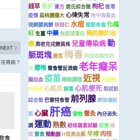
錢草
骨折
枸杞
膏方
唐氏綜合徵
香港
心律失常
疫情
扁桃體腫大
地中海貧血
水痘
化橘
視網膜病變
核桃仁
關節疼痛
紅
中藥
預防勝於治
生薑
免疫球蛋白
動
兒童傳染病
療
奧密克戎變異株
NEXT
梅毒
脈斑塊
黃芪
丙型病毒性肝
得牙周病？
老年癡呆
腰椎
炎
胃食管反流病
近視
疫苗
腦出血
經絡調理
分泌性
心肌梗死
心肌炎
中耳炎
病毒
梨狀肌
前列腺
綜合徵
巴雷特食管
磨玻璃結
肝癌
心臟
督灸
節
發物
內分泌失
運動
熱敷
調
結核菌素試驗
疫情
吸
早搏
肉桂
煙
腎衰
頸動脈
H型高血壓
飲食