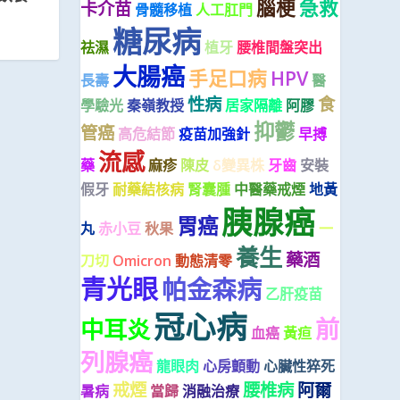
腦梗
急救
卡介苗
骨髓移植
人工肛門
糖尿病
祛濕
植牙
腰椎間盤突出
大腸癌
手足口病
HPV
長壽
醫
性病
食
學驗光
秦嶺教授
居家隔離
阿膠
抑鬱
管癌
高危結節
疫苗加強針
早搏
流感
藥
麻疹
陳皮
δ變異株
牙齒
安裝
假牙
耐藥結核病
腎囊腫
中醫藥戒煙
地黃
胰腺癌
胃癌
丸
赤小豆
秋果
一
養生
藥酒
刀切
Omicron
動態清零
青光眼
帕金森病
乙肝疫苗
冠心病
前
中耳炎
血癌
黃疸
列腺癌
龍眼肉
心房顫動
心臟性猝死
戒煙
腰椎病
阿爾
暑病
當歸
消融治療