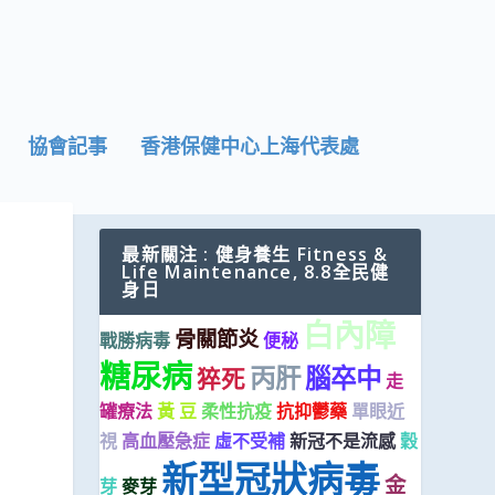
協會記事
香港保健中心上海代表處
最新關注 : 健身養生 Fitness &
Life Maintenance, 8.8全民健
身日
白內障
骨關節炎
戰勝病毒
便秘
糖尿病
丙肝
腦卒中
猝死
走
罐療法
黃 豆
柔性抗疫
抗抑鬱藥
單眼近
視
高血壓急症
虛不受補
新冠不是流感
穀
新型冠狀病毒
金
芽
麥芽