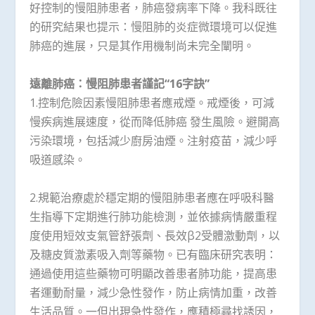
好控制的慢阻肺患者，肺癌發病率下降。我科既往
的研究結果也提示：慢阻肺的炎症微環境可以促進
肺癌的進展，只是其作用機制尚未完全闡明。
遠離肺癌：慢阻肺患者謹記“16字訣”
1.控制危險因素慢阻肺患者應戒煙。戒煙後，可減
慢疾病進展速度，從而降低肺癌 發生風險。避開高
污染環境，包括減少廚房油煙。注射疫苗，減少呼
吸道感染。
2.規範治療處於穩定期的慢阻肺患者應在呼吸科醫
生指導下定期進行肺功能檢測，並依據病情嚴重程
度使用短效支氣管舒張劑、長效β2受體激動劑，以
及糖皮質激素吸入劑等藥物。已有臨床研究表明：
通過使用這些藥物可明顯改善患者肺功能，提高患
者運動耐量，減少急性發作，防止病情加重，改善
生活品質。一但出現急性發作，應積極尋找誘因，