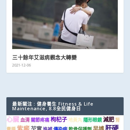
三十餘年艾滋病觀念大轉變
2021-12-06
最新關注 : 健身養生 Fitness & Life
Maintenance, 8.8全民健身日
心臟
枸杞子
減肥
血清
關節疼痛
地黃丸
隱形眼鏡
腎
肝硬
紫癜
芡實
早搏
囊腫
進補
傳染病
軟骨保護劑