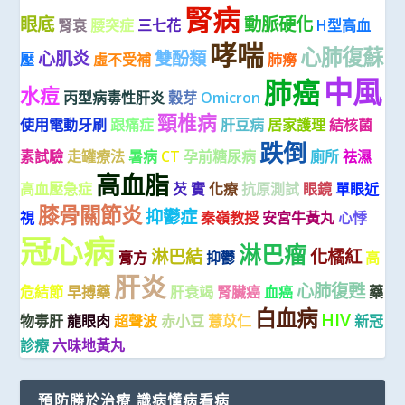
腎病
眼底
動脈硬化
腎衰
腰突症
三七花
H型高血
哮喘
心肺復蘇
心肌炎
雙酚類
壓
虛不受補
肺癆
中風
肺癌
水痘
丙型病毒性肝炎
穀芽
Omicron
頸椎病
使用電動牙刷
跟痛症
肝豆病
居家護理
結核菌
跌倒
素試驗
走罐療法
暑病
CT
孕前糖尿病
廁所
祛濕
高血脂
高血壓急症
芡 實
化療
抗原測試
眼鏡
單眼近
膝骨關節炎
抑鬱症
視
秦嶺教授
安宮牛黃丸
心悸
冠心病
淋巴瘤
淋巴結
化橘紅
膏方
抑鬱
高
肝炎
心肺復甦
危結節
早搏藥
肝衰竭
腎臟癌
血癌
藥
白血病
HIV
物毒肝
龍眼肉
超聲波
赤小豆
薏苡仁
新冠
診療
六味地黃丸
預防勝於治療 識病懂病看病