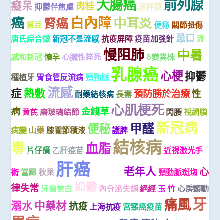
大腸癌
前列腺
癡呆
肉桂
抑鬱伴焦慮
涼拌菜
白內障
癌
中耳炎
腎癌
黑豆
便秘
關節扭傷
忌口
唐氏綜合徵
新冠不是流感
抗疫屏障
疫苗加強針
流
慢阻肺
中暑
感和新冠
懷孕
心臟性猝死
δ變異株
乳腺癌
心梗
抑鬱
種植牙
胃食管反流病
頸動脈
流感
症
熱敷
預防勝於治療
性
耐藥結核病
長壽
心肌梗死
病
金錢草
黃芪
磨玻璃結節
閃腰
視網膜
新冠病
甲醛
便秘
病變
山藥
膝關節積液
護脾
結核病
毒
血脂
片仔癀
乙肝疫苗
近視激光手
肝癌
梅毒
老年人
心
術
當歸
秋果
頸動脈斑塊
抑鬱
律失常
牙齒美白
內分泌失調
絕經
玉 竹
心房顫動
牙
痛風
溺水
中藥材
抗疫
上海抗疫
宮頸癌疫苗