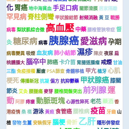
化
胃癌
手足口病
地中海貧血
關節滑膜
居家隔離
罕見病
脊柱側彎
甲狀腺結節
射頻消融
黃 豆
戰勝
高血壓
中藥
督
病毒
梨狀肌綜合徵
腰椎管狹窄症
胰腺癌
愛滋病
糖尿病
孕期
灸
病毒
濕疹
血友病
肺小結節
病毒變異
吸煙
陳皮
夜尿
扁
腦卒中
肺癌
卡介苗
戒煙
桃體腫大
胃腸道腫瘤
甘油
心肌
甲亢
三酯
免疫接種
壓瘡
PSA篩查
骨髓移植
植牙
甲狀腺癌
梗死
膝關
傳播新冠
抗凝
偏方
抗抑鬱藥
前列腺
運
節炎
艾灸
腰腿痛
麥芽
腰椎間盤突出
動
動脈斑塊
老花
藥酒
阿膠
痔瘡
心源性猝死
香
疫苗
游泳
食管癌
腰椎病
港疫情
桑 椹
黃疸
牙齒
山
乙肝
腦梗
骨折
楂
發物
生薑
安裝假牙
隱形併發症