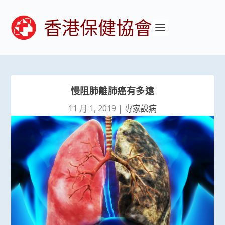
香港保健協會
慢阻肺離肺癌有多遠
11 月 1, 2019
|
專家說病