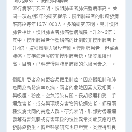
“難兄難弟”：慢阻肺和肺癌
流行病學研究表明，慢阻肺患者肺癌發病率高。 美
國一項為期5年的研究提示：慢阻肺患者的肺癌發病
率高達每年16.7/1000人。多項研究表明，與非慢阻
肺者相比，慢阻肺患者肺癌發病風險上升2～6倍；
其中，慢阻肺患者伴發鱗癌的比例較非慢阻肺者上
升4倍，這種風險與吸煙無關。慢阻肺患者一但罹患
肺癌，其疾病進展較非慢阻肺者快，復發風險也
高。目前，已明確慢阻肺是肺癌的危險因素之一。
慢阻肺患者為何更容易罹患肺癌？因為慢阻肺和肺
癌同為高發病率疾病，兩者的危險因素大致相同，
與吸煙、粉塵、空氣污染有關。長期吸煙和受二手
煙危害者，或有與環境有害物質接觸史者，都是兩
種疾病共同的高危人群。研究表明，肺部對香煙煙
霧等有害氣體或有害顆粒的慢性異常炎症反應可誘
發肺癌發生。循證醫學研究也已證實，炎症得到良