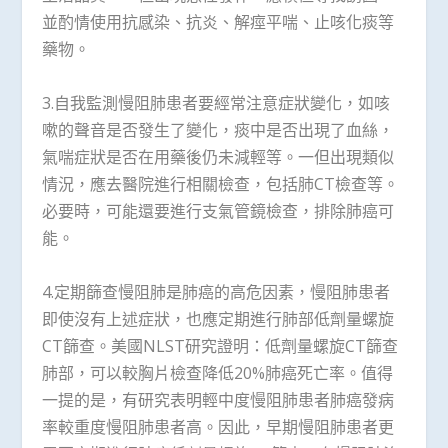
並酌情使用抗感染、抗炎、解痙平喘、止咳化痰等
藥物。
3.自我監測慢阻肺患者要經常注意症狀變化，如咳
嗽的聲音是否發生了變化，痰中是否出現了血絲，
氣喘症狀是否在用藥後仍未減輕等。一但出現類似
情況，應去醫院進行相關檢查，包括肺CT檢查等。
必要時，可能還要進行支氣管鏡檢查，排除肺癌可
能。
4.定期篩查慢阻肺是肺癌的高危因素，慢阻肺患者
即使沒有上述症狀，也應定期進行肺部低劑量螺旋
CT篩查。美國NLST研究證明：低劑量螺旋CT篩查
肺部，可以較胸片檢查降低20%肺癌死亡率。值得
一提的是，有研究表明輕中度慢阻肺患者肺癌發病
率較重度慢阻肺患者高。因此，早期慢阻肺患者更