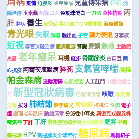
周病
兒童傳染病
枸杞
疫情
角膜炎
國產藥品
消
丙
融治療
玉米鬚
病從口入
免疫球蛋白
一刀切
柔性抗疫
養生
肝
淋病
新冠病毒OMICRON變異株
治療齲齒
青光眼
失眠
聽力衰退
解暑
腦出血
子宮
牙套族
近視
急救
房顫
導管消融治療
腹痛腹瀉
腎臟
主動脈
老年癡呆
耳機
骨關節炎
夾層
麻疹
白扁豆
同
支氣管哮喘
猝死
阿爾茨海默病
腰椎
心抗疫
帕金森病
滋陰潛陽
心肌梗塞
人工肛門
中國控煙之
新型冠狀病毒
咳嗽
父
巴雷特食管
傳染病
肺結節
宮頸癌
分類
拔牙
醫學驗光
核桃仁
性病
電子
煙
護理老年臥床
動態清零
分泌性中耳炎
奧密克戎變異株
丁肝
肥胖
精氣神
丁肝
慢性疲勞綜合徵
經絡調理
中醫
糖尿病
HPV
藥戒煙
新冠肺炎全球流行
黑枸杞子