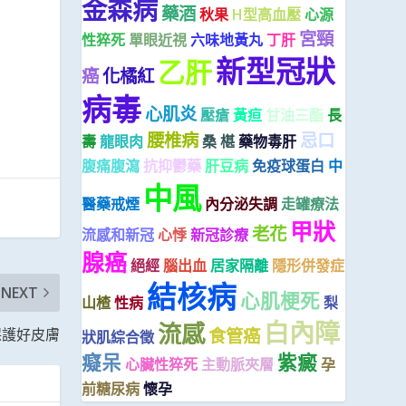
金森病
藥酒
秋果
H型高血壓
心源
宮頸
性猝死
單眼近視
六味地黃丸
丁肝
新型冠狀
乙肝
癌
化橘紅
病毒
心肌炎
壓瘡
黃疸
甘油三酯
長
腰椎病
忌口
壽
龍眼肉
桑 椹
藥物毒肝
腹痛腹瀉
抗抑鬱藥
肝豆病
免疫球蛋白
中
中風
醫藥戒煙
內分泌失調
走罐療法
甲狀
老花
流感和新冠
心悸
新冠診療
腺癌
絕經
腦出血
居家隔離
隱形併發症
結核病
NEXT
心肌梗死
山楂
性病
梨
白內障
流感
食管癌
保護好皮膚
狀肌綜合徵
癡呆
紫癜
心臟性猝死
主動脈夾層
孕
前糖尿病
懷孕