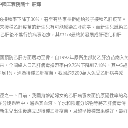
中國工程院院士
莊輝
的接種率下降了30%，甚至有些家長拒絕給孩子接種乙肝疫苗。
未接種乙肝疫苗的新生兒有可能感染乙肝病毒。而新生兒感染乙
乙肝後不進行抗病毒治療，其中1/4最終將發展成肝硬化和肝
國預防乙肝方面居功至偉。自1992年原衛生部將乙肝疫苗納入
全國總人口乙肝病毒攜帶率由9.75%下降到7.18%，其中5歲
足1%。通過接種乙肝疫苗，我國約9200萬人免受乙肝病毒感
徑之一。目前，我國育齡期婦女的乙肝病毒表面抗原陽性率約為
在分娩過程中，通過其血液、羊水和陰道分泌物等將乙肝病毒傳
新生兒出生後應立即接種乙肝疫苗，且越早接種效果越好，最好