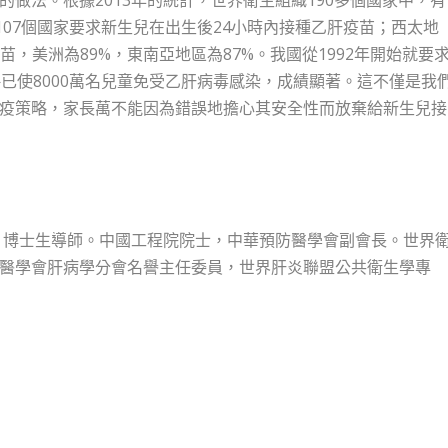
107個國家要求新生兒在出生後24小時內接種乙肝疫苗；西太地
苗，美洲為89%，東南亞地區為87%。我國從1992年開始就要
已使8000萬名兒童免受乙肝病毒感染，成績顯著。這不僅是我
疫策略，家長萬不能因為錯誤地擔心其安全性而放棄給新生兒接
、博士生導師。中國工程院院士，中華預防醫學會副會長。世界
醫學會肝病學分會名譽主任委員，世界肝炎聯盟公共衛生學專