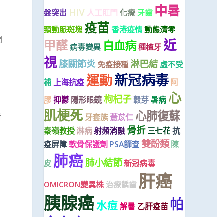
中暑
HIV
盤突出
人工肛門
化療
牙齒
疫苗
求
頸動脈斑塊
香港疫情
動態清零
們
近
甲醛
白血病
病毒變異
種植牙
視
膝關節炎
淋巴結
免疫接種
虛不受
新冠病毒
運動
補
上海抗疫
阿
心
枸杞子
膠
抑鬱
隱形眼鏡
穀芽
暑病
肌梗死
心肺復蘇
衛
牙套族
薏苡仁
骨折
秦嶺教授
淋病
射頻消融
三七花
抗
雙酚類
疫屏障
軟骨保護劑
PSA篩查
陳
肺癌
肺小結節
皮
新冠病毒
肝癌
OMICRON變異株
治療齲齒
胰腺癌
帕
水痘
解暑
乙肝疫苗