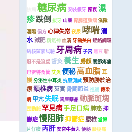
糖尿病
濕
核病
安裝假牙
腎衰
疹
跌倒
拔牙
山藥
胃腸道腫瘤
滋陰
哮喘
溺
心律失常
潛陽
偏方
夜尿
水
減肥
精氣神
血清
牙齒美白
經絡調理
牙周病
結核菌素試驗
子宮
黑豆
新
養生
督灸
房顫
冠不是流感
關節疼痛
高血脂
便秘
耳
巴雷特食管
艾灸
機
預防勝於治
分泌性中耳炎
抗原測試
頸椎病
療
芡實
骨關節炎
進補
傳染
動脈斑塊
失眠
甲亢
病
國產藥品
罕見病
手足口病
肺癌
抑
頸動脈
慢阻肺
抑鬱症
鬱症
腰椎
當歸
丙肝
片仔癀
安宮牛黃丸
便秘
腰腿痛