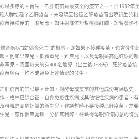
心是多餘的。首先，乙肝疫苗是最安全的疫苗之一。自1982年
億名一般人群接種了乙肝疫苗，未發現因接種乙肝疫苗而出現新生兒和
疫苗接種後的一般反應，如注射部位短暫疼痛紅腫、短暫發熱不
“偶合疾病”或“偶合死亡”的概念，即如果不接種疫苗，也會發生
起。例如早產兒、低體重兒、難產兒，以及母親是高危妊娠的新
罕見。我國每天約有400名嬰兒（出生後0~8天） 死於疫苗接
疫苗與否，均不能避免上述情況的發生。
乙肝疫苗的禁忌症。比如，對酵母或疫苗的其他成份有過敏史
作、格林巴綜合征、自身免疫性疾病或其他慢性疾病的患者，有
及母親是高危妊娠的新生兒，建議暫時不要接種乙肝疫苗。需要
生兒，應作個案處理，分析其利弊，在獲得母親知情同意的情況
做法。根據2013年的統計，世界衛生組織190多個國家中，有