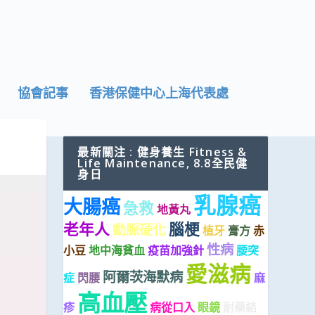
協會記事
香港保健中心上海代表處
最新關注 : 健身養生 Fitness &
Life Maintenance, 8.8全民健
身日
乳腺癌
大腸癌
急救
地黃丸
老年人
腦梗
動脈硬化
植牙
膏方
赤
性病
小豆
地中海貧血
疫苗加強針
腰突
愛滋病
阿爾茨海默病
症
閃腰
麻
高血壓
疹
病從口入
眼鏡
耐藥結