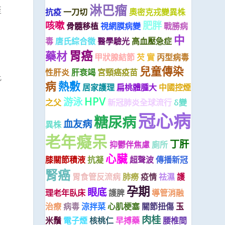
淋巴瘤
至
抗疫
一刀切
奧密克戎變異株
咳嗽
肥胖
骨髓移植
視網膜病變
戰勝病
中
毒
唐氏綜合徵
醫學驗光
高血壓急症
胃癌
藥材
甲狀腺結節
芡 實
丙型病毒
兒童傳染
性肝炎
肝衰竭
宮頸癌疫苗
此
病
熱敷
居家護理
扁桃體腫大
中國控煙
HPV
游泳
之父
新冠肺炎全球流行
δ變
冠心病
糖尿病
血友病
異株
老年癡呆
丁肝
抑鬱伴焦慮
廁所
心臟
膝關節積液
抗凝
超聲波
傳播新冠
腎癌
胃食管反流病
肺癆
疫情
祛濕
護
孕期
眼底
理老年臥床
護脾
導管消融
治療
病毒
涼拌菜
心肌梗塞
關節扭傷
玉
肉桂
米鬚
電子煙
核桃仁
早搏藥
腰椎間