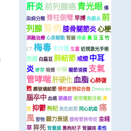
肝炎
青光眼
前列腺癌
傳
前
脊柱側彎
早搏
染病分類
角膜炎
腎病
列腺
膝骨關節炎
心梗
消融治療
心房顫動
腎臟
痔瘡
黃 豆
玉 竹
梅毒
卡介苗
CT
生薑
近視激光手術
中耳
肺結節
抗疫
戒煙
免
白扁豆
支氣
炎
中藥
麥芽
吸煙
關節滑膜
管哮喘
血脂
肝硬化
心肺復
甦
磨玻璃結節
慢性疲勞綜合徵
Omicron
腦卒中
血癌
跟痛症
使用電動牙刷
黃
痛
抑鬱
枸杞
芪
高危結節
同心抗疫
風
聽力衰退
金錢
發物
腰椎管狹窄症
猝死
草
腎囊腫
黑枸杞子
腎臟癌
柔性