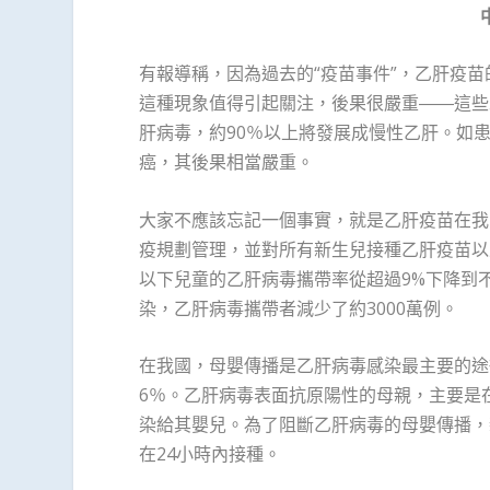
有報導稱，因為過去的“疫苗事件”，乙肝疫苗
這種現象值得引起關注，後果很嚴重――這些
肝病毒，約90％以上將發展成慢性乙肝。如患
癌，其後果相當嚴重。
大家不應該忘記一個事實，就是乙肝疫苗在我
疫規劃管理，並對所有新生兒接種乙肝疫苗以來，
以下兒童的乙肝病毒攜帶率從超過9%下降到不
染，乙肝病毒攜帶者減少了約3000萬例。
在我國，母嬰傳播是乙肝病毒感染最主要的途
6％。乙肝病毒表面抗原陽性的母親，主要是
染給其嬰兒。為了阻斷乙肝病毒的母嬰傳播，
在24小時內接種。