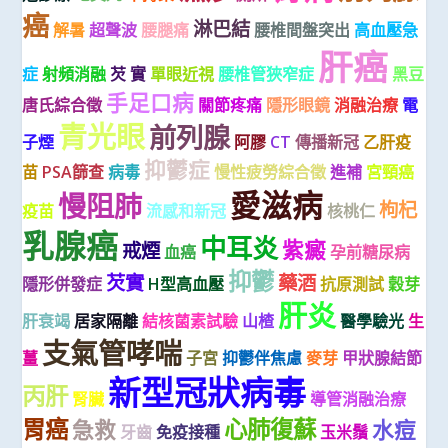
癌
淋巴結
解暑
超聲波
腰腿痛
腰椎間盤突出
高血壓急
肝癌
症
射頻消融
芡 實
單眼近視
腰椎管狹窄症
黑豆
手足口病
唐氏綜合徵
關節疼痛
隱形眼鏡
消融治療
電
青光眼
前列腺
子煙
阿膠
CT
傳播新冠
乙肝疫
抑鬱症
苗
PSA篩查
病毒
慢性疲勞綜合徵
進補
宮頸癌
愛滋病
慢阻肺
枸杞
疫苗
流感和新冠
核桃仁
乳腺癌
中耳炎
紫癜
戒煙
血癌
孕前糖尿病
抑鬱
芡實
藥酒
隱形併發症
H型高血壓
抗原測試
穀芽
肝炎
肝衰竭
居家隔離
結核菌素試驗
山楂
醫學驗光
生
支氣管哮喘
薑
子宮
抑鬱伴焦慮
麥芽
甲狀腺結節
新型冠狀病毒
丙肝
腎臟
導管消融治療
胃癌
心肺復蘇
急救
水痘
牙齒
免疫接種
玉米鬚