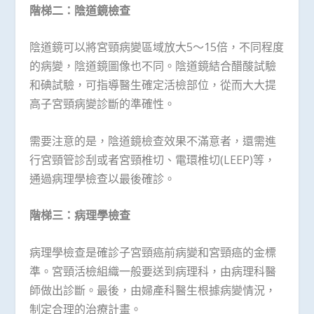
階梯二：陰道鏡檢查
陰道鏡可以將宮頸病變區域放大5～15倍，不同程度
的病變，陰道鏡圖像也不同。陰道鏡結合醋酸試驗
和碘試驗，可指導醫生確定活檢部位，從而大大提
高子宮頸病變診斷的準確性。
需要注意的是，陰道鏡檢查效果不滿意者，還需進
行宮頸管診刮或者宮頸椎切、電環椎切(LEEP)等，
通過病理學檢查以最後確診。
階梯三：病理學檢查
病理學檢查是確診子宮頸癌前病變和宮頸癌的金標
準。宮頸活檢組織一般要送到病理科，由病理科醫
師做出診斷。最後，由婦產科醫生根據病變情況，
制定合理的治療計畫。