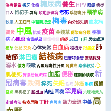
糖尿病
養生
HPV
治療齲齒
拔牙
化療
眼鏡
病從
頸椎病
枸杞子
老花
口入
暑病
頸動脈斑塊
藥物毒肝
梅毒
血友病
秋果
人工肛門
中醫藥戒煙
內分泌失調
中風
疫苗
督灸
金錢草
腰椎
抗凝
傳染病分類
病
心肌炎
忌口
病毒變異
關節扭傷
絕經
丁肝
居家護理
肺
白血病
心律失常
植牙
便秘
艾灸
種植牙
跟痛症
結核病
結節
淋巴瘤
巴雷特食管
安裝假牙
溺水
心
咳嗽
偏方
丙型病毒性肝炎
腎臟癌
秦嶺教授
新
血脂
便秘
肌梗死
胃食管反流病
膝關節積液
冠病毒
跌倒
失眠
猝死
肺癌
房顫
性病
淋病
罕見病
肉桂
耳機
當歸
黑枸杞子
腦出血
六味地黃丸
高
丁肝
聽力衰退
中藥
走罐療法
抗疫屏障
角膜炎