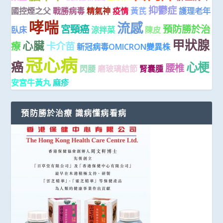
抑鬱症
國控煙之父
戰勝病毒
精氣神
疫情
黃芪
護理老年
哮喘
流感
宮頸癌
預防勝於治
臥床
涼拌菜
陳皮
甲狀腺
心臟
療
卡介苗
新冠病毒OMICRON變異株
冠心病
癌
心梗
腰椎
閃腰
磨玻璃結節
腎囊腫
安宮牛黃丸
麻疹
預防勝於治療 識病懂病看病