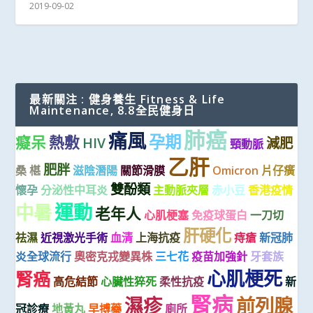
2019-09-02
最新關注 : 健身養生 Fitness & Life
Maintenance, 8.8全民健身日
肺癌
痛風
孕期
癡呆
熱敷
HIV
減肥
頸動脈
乙肝
肥胖
桑 椹
滋陰潛陽
關節滑膜
Omicron
片仔癀
雙酚類
懷孕
分泌性中耳炎
主動脈夾層
赤小豆
香港疫情
運動
中暑
老年人
心肌梗塞
免疫球蛋白
一刀切
肝硬化
祛濕
近視激光手術
血清
上海抗疫
痔瘡
新冠肺
炎全球流行
奧密克戎變異株
三七花
疫苗加強針
牙套族
心肌梗死
腎癌
高危結節
心臟性猝死
柔性抗疫
新
腎病
濕疹
前列腺
冠診療
地黃丸
早搏藥
廁所