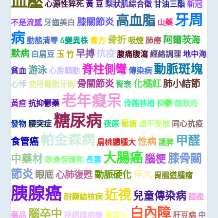
血壓
心源性猝死
黃 豆
梨狀肌綜合徵
甘油三酯
新冠
牙周
高血脂
膝關節炎
不是流感
牙齒美白
山藥
病
骨折
阿爾茨海
動態清零
δ變異株
膏方
吸煙
肺癆
默病
早搏
抗疫
白扁豆
玉 竹
腹痛腹瀉
經絡調理
地中海
動脈斑塊
脊柱側彎
游泳
貧血
心房顫動
傳染病
骨關節炎
化橘紅
肺小結節
心悸
使用電動牙刷
腎衰
老年癡呆
黃疸
抗抑鬱藥
骨髓移植
抑鬱
龍眼肉
糖尿病
發物
腰突症
夜尿
壓瘡
虛不受補
同心抗疫
帕金森病
甲醛
食管癌
性病
扁桃體腫大
護脾
大腸癌
膝骨關
中藥材
腦梗
軟骨保護劑
長壽
節炎
眼底
心肺復甦
動脈硬化
甲亢
胃腸道腫瘤
胰腺癌
近視
兒童傳染病
耐藥結核病
國產
白內障
腦卒中
藥品
視網膜病變
薏苡仁
肝豆病
中