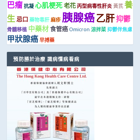
養
巴瘤
心肌梗死
老花
抗凝
丙型病毒性肝炎
黃芪
胰腺癌
乙肝
生
抑鬱
忌口
藥物毒肝
麻疹
中藥材
食管癌
骨髓移植
Omicron
涼拌菜
抑鬱伴焦慮
甲狀腺癌
早搏藥
預防勝於治療 識病懂病看病