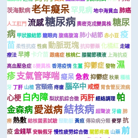
老年癡呆
罕見病
茨海默病
肺癌
地中海貧血
糖尿病
糖尿
流感
人工肛門
奧密克戎變異株
病
疫
肺小結節
甲狀腺結節
龍眼肉
腹痛腹瀉
赤小豆
苗
動脈斑塊
化橘紅
柔性抗疫
性病
抗抑鬱藥
走罐
早搏
卡介苗
療法
跟痛症
核桃仁
膝關節積液
上海抗疫
濕
抑鬱症
高血壓急症
δ變異株
香港疫情
生薑
發物
支氣管哮喘
疹
癡呆
急救
抑鬱症
秋果
種植
腦卒中
宮頸癌
戒煙
牙
丁肝
山楂
痔瘡
胃食管反流病
白內障
帕
心梗
丙肝
梨狀肌綜合徵
經絡調理
結核病
愛滋病
金森病
超聲波
牙齒
肺
熱敷
抗
癆
結核菌素試驗
頸動脈
黃疸
傳染病分類
麥芽
前
疫
金錢草
安裝假牙
慢性疲勞綜合徵
關節疼痛
山藥