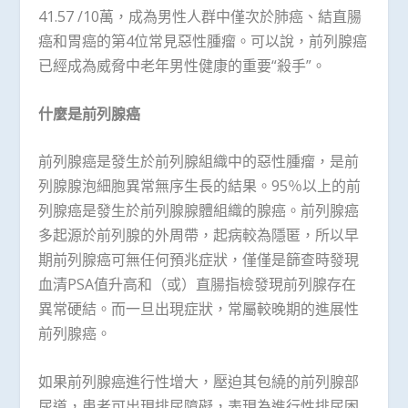
41.57 /10萬，成為男性人群中僅次於肺癌、結直腸
癌和胃癌的第4位常見惡性腫瘤。可以說，前列腺癌
已經成為威脅中老年男性健康的重要“殺手”。
什麼是前列腺癌
前列腺癌是發生於前列腺組織中的惡性腫瘤，是前
列腺腺泡細胞異常無序生長的結果。95％以上的前
列腺癌是發生於前列腺腺體組織的腺癌。前列腺癌
多起源於前列腺的外周帶，起病較為隱匿，所以早
期前列腺癌可無任何預兆症狀，僅僅是篩查時發現
血清PSA值升高和（或）直腸指檢發現前列腺存在
異常硬結。而一旦出現症狀，常屬較晚期的進展性
前列腺癌。
如果前列腺癌進行性增大，壓迫其包繞的前列腺部
尿道，患者可出現排尿障礙，表現為進行性排尿困