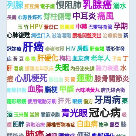
乳腺癌
慢阻肺
列腺
溺水
肝豆病
電子煙
痛風
中耳炎
脊柱側彎
長壽
心源性猝死
免疫
孕期
HPV
中藥
接種
玉 竹
薏苡仁
腎囊腫
巴雷特食管
心肺復甦
病從口入
滋陰潛陽
腰椎間盤突出
治療齲齒
新
肝癌
HIV
房顫
冠診療
秦嶺教授
肝衰竭
隱形併發
肝硬化
老年人
枸杞
血友病
丁
症
黃 豆
桑 椹
子宮
失眠
水
肝
聽力衰退
暑病
護理老年臥床
內分泌失調
心肌梗死
運動
膝骨關節炎
痘
腦出血
芡 實
血脂
甲醛
腦梗
關節扭傷
六味地黃丸
唐氏綜合徵
牙周病
猝死
藥
隱形眼鏡
使用電動牙刷
眼鏡
偏方
冠心病
青光眼
酒
玉米鬚
當歸
關節滑膜
吸
白血病
肥胖
膝
煙
消融治療
腰椎管狹窄症
懷孕
黑豆
肺癌
便秘