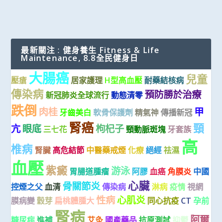
最新關注 : 健身養生 Fitness & Life
Maintenance, 8.8全民健身日
大腸癌
兒童
壓瘡
居家護理
H型高血壓
耐藥結核病
傳染病
預防勝於治療
新冠肺炎全球流行
動態清零
跌倒
肉桂
甲
牙齒美白
軟骨保護劑
精氣神
傳播新冠
腎癌
頸
亢
眼底
枸杞子
三七花
頸動脈斑塊
牙套族
高
椎病
腎臟
高危結節
中醫藥戒煙
化療
絕經
祛濕
血壓
紫癜
游泳
胃腸道腫瘤
阿膠
血癌
角膜炎
中國
心臟
骨關節炎
控煙之父
血清
傳染病
淋病
疫情
視網
性病
心肌炎
膜病變
穀芽
扁桃體腫大
同心抗疫
CT
孕前
腎病
阿爾
糖尿病
進補
艾灸
國產藥品
抗原測試
抑鬱