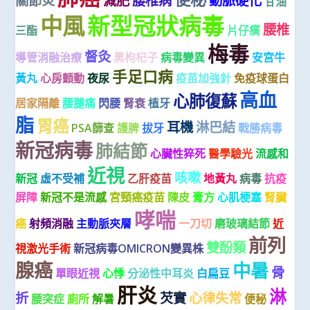
關節炎
減肥
腰椎病
動脈硬化
甘油
中風
新型冠狀病毒
腰椎
三酯
片仔癀
梅毒
督灸
導管消融治療
黑枸杞子
病毒變異
安宮牛
手足口病
黃丸
心房顫動
夜尿
疫苗加強針
免疫球蛋白
高血
心肺復蘇
居家隔離
腰腿痛
閃腰
腎衰
植牙
脂
胃癌
耳機
淋巴結
PSA篩查
護脾
拔牙
戰勝病毒
新冠病毒
肺結節
心臟性猝死
醫學驗光
流感和
近視
咳嗽
新冠
虛不受補
乙肝疫苗
地黃丸
病毒
抗疫
屏障
新冠不是流感
宮頸癌疫苗
陳皮
膏方
心肌梗塞
腎臟
哮喘
癌
射頻消融
主動脈夾層
一刀切
磨玻璃結節
近
前列
雙酚類
視激光手術
新冠病毒OMICRON變異株
腺癌
中暑
骨
單眼近視
心悸
分泌性中耳炎
白扁豆
肝炎
淋
折
芡實
心律失常
腰突症
廁所
解暑
便秘