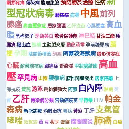
新
預防勝於治療
性病
關節疼痛
傳染病
腹痛腹瀉
型冠狀病毒
中風
前列
腰突症
病毒
腺癌
高血
高血壓急症
居家護理
乙肝疫苗
心肌梗塞
脂
淋巴結
黑枸杞子
牙齒美白
軟骨保護劑
甘油三酯
腰
腦
腿痛
腦出血
進補
主動脈夾層
動態清零
孕前糖尿病
孕期
梗
阿爾茨海默病
膝關節積液
絕經
隱形併發症
高血
心臟
耐藥結核病
跟痛症
腎囊腫
甲狀腺結節
壓
罕見病
腰椎病
山楂
腰椎間盤突出
居家隔離
上
白內障
游泳
海抗疫
黃芪
扁桃體腫大
阿膠
淋病
芡
乙肝
帕金
HIV
實
傳染病分類
宮頸癌疫苗
早搏藥
森病
支氣管
丁肝
新冠診療
消融治療
暑病
黃疸
肺癌
哮喘
膝關節炎
超聲波
黃 豆
拔牙
當歸
白扁