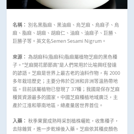
名稱：
別名黑脂麻、黑油麻、烏芝麻、烏麻子、烏
麻、脂麻、胡麻、胡麻仁、油麻、油麻子、巨勝、
巨勝子等。英文名Semen Sesami Nigrum。
來源：
為胡麻科(脂麻科)脂麻屬植物芝麻的黑色種
子。“芝麻開花節節高”是人們常用於比喻興旺發達
的諺語。芝麻是世界上最古老的油料作物，有 2000
多年栽培歷史；主要分佈於亞洲和非洲等溫熱帶地
區。目前該屬植物已發現了 37種；我國是保存芝麻
種質資源最多的國家。中國芝麻種植地域廣泛，主
產於江淮和華南地區，總產量居世界首位。
入藥：
秋季果實成熟時采割植株曬乾，收集種子，
去除雜質，進一步乾燥後入藥。芝麻依其種皮顏色