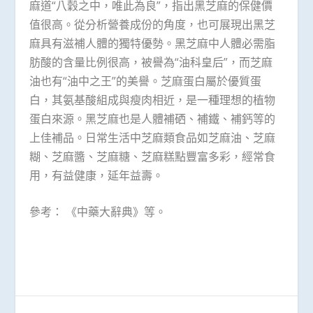
麻道“八穀之中，唯此為良”，指出黑芝麻的保健價
值很高。從分析營養成份的角度，也可展現出黑芝
麻具有滋補人體的獨特優勢。黑芝麻中人體必需脂
肪酸的含量比例很高，被譽為“油科皇后”，而芝麻
油也有“油中之王”的美譽。芝麻蛋白屬於優質蛋
白，其氨基酸組成與瘦肉相近，是一種理想的植物
蛋白來源。黑芝麻也是人體補硒、補鐵、補鈣等的
上佳補品。日常生活中芝麻類食品如芝麻油、芝麻
糊、芝麻醬、芝麻糖、芝麻糕點豐富多彩，經常食
用，有益健康，延年益壽。
參考： 《中藥大辭典》等。