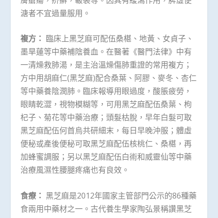
溏者不宜過量服用。
複方：
臨床上黑芝麻可配伍桑椹、地黃、女貞子、
墨旱蓮等中藥補陰養血。在醫著《醫門法律》中有
一清燥救肺湯，是主治溫燥傷肺重證的常用複方；
方中用胡麻仁(黑芝麻)配合桑葉、阿膠、麥冬、杏仁
等中藥養陰潤肺。臨床報導用眼過度，酸脹疲勞，
眼睛乾澀，視物模糊等，可用黑芝麻配伍桑葉、枸
杞子、菊花等中藥治療；頭髮枯脫，早年白髮可取
黑芝麻配伍何首烏共研細末，每日早晚沖服；體虛
便秘或產後便秘可取黑芝麻配伍核桃仁、桑椹，再
加蜂蜜調服；另以黑芝麻配伍白術和威靈仙等中藥
治療風濕性腰腿疼痛也有良效。
食療：
黑芝麻是2012年國家主管部門公示的86種藥
食兩用中藥材之一。古代養生學家陶弘景稱讚黑芝