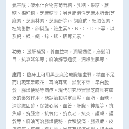
氨基酸；碳水化合物有葡萄糖、乳糖、果糖、蔗
糖、棉籽糖、芝麻糖等；另含脂溶性芝麻木脂素(芝
麻素、芝麻林素、芝麻酚等)、胡麻甙、細胞色素、
植物甾醇、卵磷脂、維生素A、B、C、D、E等，以
及鈣、鎂、鐵、鋅、錳、硒等元素。
功效：
滋肝補腎，養血益精，潤腸通便，烏髮明
目，抗衰延年等；麻油解毒通便，潤燥生肌等。
應用：
臨床上可用黑芝麻治療臟腑虛弱，精血不足
而出現頭暈眼花，耳鳴耳聾，鬚髮不榮，早白脫
髮，腸燥便秘等病症。現代研究證實黑芝麻具有廣
泛的藥效作用，能調節和穩定血壓、血脂、血糖，
清除膽固醇，保護心臟、血管、肝臟、神經等，抗
焦慮，抗腫瘤，抗氧化，抗衰老，抗炎，護膚，護
髮等。麻油可治腸燥便秘，食積腹痛，腸蟲症，皮
膚瘡瘍，疥癬，皸裂等。因其有緩瀉作用，脾虛便