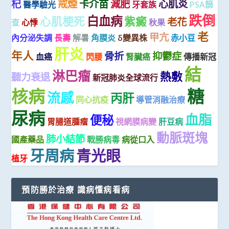
杞
戒煙
卡介苗
減肥
心肌炎
醫學驗光
牙套族
PSA篩
跌倒
白血病
心肌梗死
紫癜
老花
查
心悸
秋果
老
甲亢
內分泌失調
長壽
解暑
角膜炎
δ變異株
赤小豆
肝炎
年人
骨折
抑鬱症
血癌
閃腰
腎臟癌
傳播新冠
結
淋巴瘤
熱敷
聽力衰退
新冠肺炎全球流行
糖
核病
流感
丙肝
同心抗疫
導管消融治療
尿病
血脂
便秘
胃腸道腫瘤
視網膜病變
肝豆病
動脈斑塊
肺小結節
國產藥品
戰勝病毒
病從口入
牙周病
青光眼
植牙
預防勝於治療 識病懂病看病