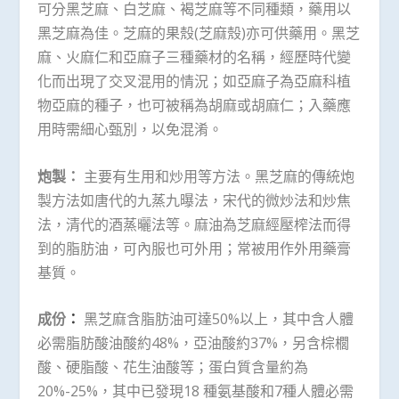
可分黑芝麻、白芝麻、褐芝麻等不同種類，藥用以
黑芝麻為佳。芝麻的果殼(芝麻殼)亦可供藥用。黑芝
麻、火麻仁和亞麻子三種藥材的名稱，經歷時代變
化而出現了交叉混用的情況；如亞麻子為亞麻科植
物亞麻的種子，也可被稱為胡麻或胡麻仁；入藥應
用時需細心甄別，以免混淆。
炮製：
主要有生用和炒用等方法。黑芝麻的傳統炮
製方法如唐代的九蒸九曝法，宋代的微炒法和炒焦
法，清代的酒蒸曬法等。麻油為芝麻經壓榨法而得
到的脂肪油，可內服也可外用；常被用作外用藥膏
基質。
成份
：
黑芝麻含脂肪油可達50%以上，其中含人體
必需脂肪酸油酸約48%，亞油酸約37%，另含棕櫚
酸、硬脂酸、花生油酸等；蛋白質含量約為
20%-25%，其中已發現18 種氨基酸和7種人體必需