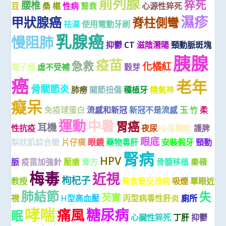
前列腺
猝死
腰椎
豆
桑 椹
性病
腎衰
心源性猝死
濕疹
甲狀腺癌
脊柱側彎
祛濕
使用電動牙刷
乳腺癌
慢阻肺
抑鬱
CT
滋陰潛陽
頸動脈斑塊
胰腺
疫苗
急救
化橘紅
電子煙
虛不受補
穀芽
癌
老年
骨關節炎
肺癆
關節扭傷
種植牙
精氣神
癡呆
免疫球蛋白
流感和新冠
新冠不是流感
玉 竹
柔
運動
中暑
胃癌
耳機
性抗疫
夜尿
心房顫動
護脾
眼底
梨狀肌綜合徵
片仔癀
眼鏡
藥物毒肝
安裝假牙
頸動
腎病
HPV
脈
疫苗加強針
壓瘡
膏方
骨髓移植
秦嶺
梅毒
近視
枸杞子
教授
胃食管反流病
吸煙
單眼近
肺結節
失
芡實
視
H型高血壓
丙型病毒性肝炎
廁所
哮喘
糖尿病
痛風
眠
心臟性猝死
丁肝
抑鬱