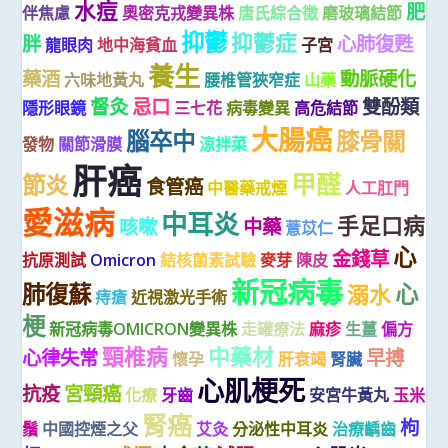
水痘
肥
伴焦慮
奧密克戎變異株
唐氏綜合徵
磨玻璃結節
抑鬱
抑鬱症
胖
心肺復甦
龍眼肉
地中海貧血
子宮
養生
藥酒
動脈硬化
六味地黃丸
腰椎管狹窄症
山藥
督灸
忌口
雙酚類
隱形眼鏡
三七花
病毒變異
高危結節
大腸癌
腦卒中
膝骨關
發物
關節滑膜
涼拌菜
肝癌
甲醛
節炎
食管癌
中醫藥戒煙
人工肛門
愛滋病
中耳炎
手足口病
咳嗽
中藥
薏苡仁
心
金錢草
抗原測試
Omicron
結核菌素試驗
麥芽
陳皮
新冠病毒
肺復蘇
心
溺水
痔瘡
近視激光手術
梗
新冠病毒OMICRON變異株
走罐療法
麻疹
生薑
偏方
頸椎病
中藥材
心律失常
早搏
懷孕
肝衰竭
腎臟
心肌梗死
抗疫
宮頸癌
化療
牙齒
安宮牛黃丸
玉米
腎癌
枸
鬚
中國控煙之父
艾灸
分泌性中耳炎
治療齲齒