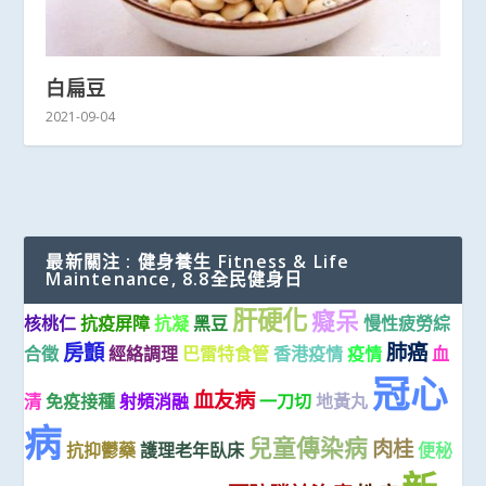
白扁豆
2021-09-04
最新關注 : 健身養生 Fitness & Life
Maintenance, 8.8全民健身日
肝硬化
癡呆
核桃仁
抗疫屏障
抗凝
黑豆
慢性疲勞綜
房顫
肺癌
合徵
經絡調理
巴雷特食管
香港疫情
疫情
血
冠心
血友病
清
免疫接種
射頻消融
一刀切
地黃丸
病
兒童傳染病
肉桂
抗抑鬱藥
護理老年臥床
便秘