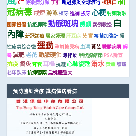
風
新
CT
傳染病分類
丁肝
新冠肺炎全球流行
核桃仁
冠病毒
心梗
戒煙
游泳
植牙
進補
拔牙
射頻消融
白
動脈斑塊
房顫
關節扭傷
抗疫屏障
秦嶺教授
內障
新冠診療
居家護理
肝豆病
芡 實
疫苗加強針
慢
運動
性疲勞綜合徵
孕前糖尿病
血清
黃芪
戰勝病毒
解
減肥
老花
動脈硬化
暑
涼拌菜
甲狀腺結節
PSA篩查
溺水
抗疫
督灸
耳機
心肺復甦
腎衰
抗凝
黃疸
護理
老年臥床
抗抑鬱藥
扁桃體腫大
預防勝於治療 識病懂病看病