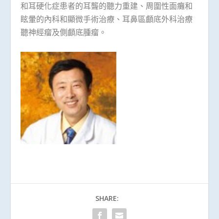
和耳硬化症患者的耳聾的聽力重建、周圍性面癱和
眩暈的內科和顯微手術治療、耳鼻區顱底外科治療
聽神經瘤及側顱底腫瘤。
SHARE: