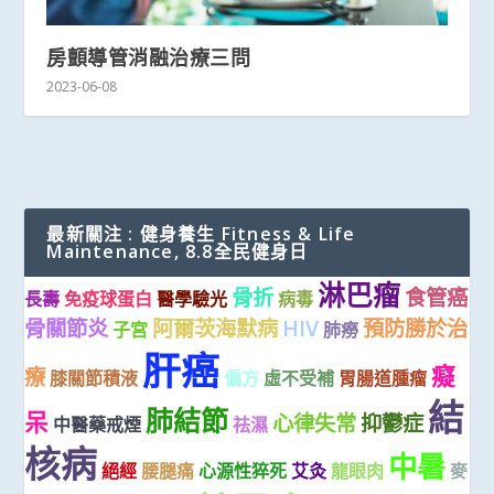
房顫導管消融治療三問
2023-06-08
最新關注 : 健身養生 Fitness & Life
Maintenance, 8.8全民健身日
淋巴瘤
骨折
食管癌
長壽
免疫球蛋白
醫學驗光
病毒
骨關節炎
阿爾茨海默病
HIV
預防勝於治
子宮
肺癆
肝癌
癡
療
膝關節積液
偏方
虛不受補
胃腸道腫瘤
結
肺結節
呆
心律失常
抑鬱症
中醫藥戒煙
祛濕
核病
中暑
絕經
腰腿痛
心源性猝死
艾灸
龍眼肉
麥