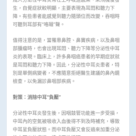
生，自覺症狀較明顯，主要表現為耳悶和聽力下
降。有些患者能感覺到聽力隨頭位而改變，吞咽時
可聽到耳部有“咯噠”聲。
值得注意的是，當罹患鼻腔、鼻竇疾病，以及鼻咽
部腫瘤時，也會出現耳悶、聽力下降等分泌性中耳
炎的表現。臨床上，許多鼻咽癌患者的早期症狀就
是耳悶和聽力下降。因此，分泌性中耳炎患者，特
別是單側病變者，不應隨意拒絕醫生建議的鼻內鏡
檢查，以免漏診鼻咽部疾病。
對策：消除中耳“負壓”
分泌性中耳炎發生後，因咽鼓管功能進一步受損，
中耳內的空氣被吸收入血後得不到及時補充，導致
中耳呈負壓狀態。而中耳負壓又會反過來加重分泌