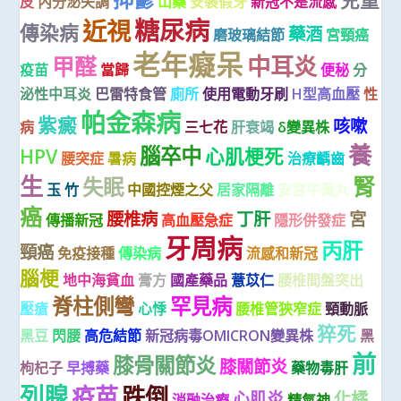
皮
內分泌失調
山藥
安裝假牙
新冠不是流感
糖尿病
近視
傳染病
藥酒
磨玻璃結節
宮頸癌
老年癡呆
中耳炎
甲醛
疫苗
當歸
便秘
分
泌性中耳炎
巴雷特食管
廁所
使用電動牙刷
H型高血壓
性
帕金森病
紫癜
咳嗽
病
三七花
肝衰竭
δ變異株
養
腦卒中
HPV
心肌梗死
腰突症
暑病
治療齲齒
生
腎
失眠
玉 竹
中國控煙之父
居家隔離
安宮牛黃丸
癌
腰椎病
丁肝
宮
傳播新冠
高血壓急症
隱形併發症
牙周病
丙肝
頸癌
免疫接種
傳染病
流感和新冠
腦梗
地中海貧血
膏方
國產藥品
薏苡仁
腰椎間盤突出
脊柱側彎
罕見病
壓瘡
心悸
腰椎管狹窄症
頸動脈
猝死
黑豆
閃腰
高危結節
新冠病毒OMICRON變異株
黑
前
膝骨關節炎
膝關節炎
枸杞子
早搏藥
藥物毒肝
列腺
疫苗
跌倒
心肌炎
化橘
消融治療
精氣神