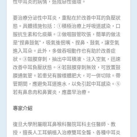
性中耳炎的病情，造成惡性循環。
要治療分泌性中耳炎，重點在於改善中耳的負壓狀
態。具體措施包括：①積極治療上呼吸道感染，口
服抗生素和化痰藥。②做咽鼓管吹張，簡單的做法
是“捏鼻鼓氣”，吸氣後抿嘴、捏鼻、鼓氣，讓空氣
進入耳朵。此外，多做吞咽動作也有助於改善症
狀。③鼓膜穿刺，抽出中耳積液、注入空氣，迅速
改善中耳負壓狀態。④若鼓膜穿刺無效，可放置鼓
膜通氣管。若患兒有腺樣體肥大，可一併切除。帶
管期間，應避免耳道進水，以免引起中耳感染。⑤
若有鼻息肉和鼻竇炎，應盡早治療。
專家介紹
復旦大學附屬眼耳鼻喉科醫院耳科主任醫師、教
授，擅長人工耳蝸植入治療雙耳全聾、各種中耳炎