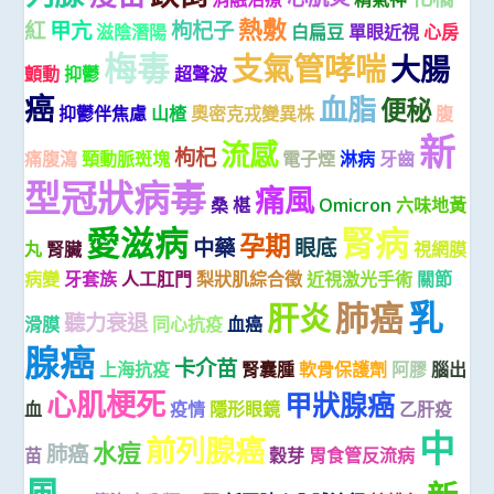
熱敷
紅
甲亢
枸杞子
滋陰潛陽
白扁豆
單眼近視
心房
梅毒
支氣管哮喘
大腸
顫動
抑鬱
超聲波
癌
血脂
便秘
抑鬱伴焦慮
山楂
奧密克戎變異株
腹
新
流感
枸杞
痛腹瀉
頸動脈斑塊
電子煙
淋病
牙齒
型冠狀病毒
痛風
桑 椹
Omicron
六味地黃
愛滋病
腎病
孕期
中藥
眼底
丸
腎臟
視網膜
病變
牙套族
人工肛門
梨狀肌綜合徵
近視激光手術
關節
乳
肺癌
肝炎
聽力衰退
滑膜
同心抗疫
血癌
腺癌
卡介苗
上海抗疫
腎囊腫
軟骨保護劑
阿膠
腦出
心肌梗死
甲狀腺癌
血
疫情
隱形眼鏡
乙肝疫
中
前列腺癌
水痘
肺癌
苗
穀芽
胃食管反流病