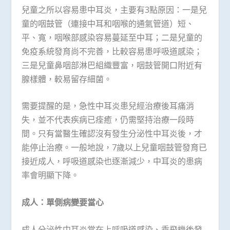
兒童之所以容易患中耳炎，主要有3點原因：一是兒
童的咽鼓管（連接中耳和咽喉的通氣管道）短、
平、寬，咽喉部感染容易蔓延至中耳；二是兒童的
免疫系統發育尚不完善，比較容易患呼吸道感染；
三是兒童鼻咽部淋巴組織豐富，咽鼓管開口附近有
腺樣體，較易留存細菌。
需要提醒的是，急性中耳炎患兒經治療後耳痛消
失，並不代表疾病已痊癒，仍需堅持治療一段時
間。只有當醫生確認沒有發生分泌性中耳炎後，才
能停止治療。一般地說，7歲以上兒童咽鼓管發育已
接近成人，呼吸道感染也逐漸減少，中耳炎的患病
率會明顯下降。
成人：單側病變要當心
成人分泌性中耳炎常在上呼吸道感染、乘飛機後發