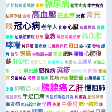
糖尿病
芽
結核菌素試驗
眼鏡
關節疼痛
柔性抗疫
高血壓
青光
白血病
芡實
抗原測試
麻疹
冠心病
眼
老年人
心臟
化療
病毒變異
骨髓
高血脂
急救
移植
耐藥結核病
秋果
導管消融治療
哮喘
忌口
片仔癀
跟痛症
心臟性猝死
赤小豆
發物
護
胃癌
心肺復
肥胖
腰椎
脾
懷孕
主動脈夾層
黃 豆
蘇
肝硬化
金錢草
病從口入
走罐療法
地黃丸
甘油三
濕疹
頸椎病
淋巴結
肉桂
酯
一刀切
香港疫情
種植
性病
雙酚類
牙
牙齒美白
吸煙
腎臟癌
痔瘡
心肌梗塞
玉
胰腺癌
乙肝
慢阻肺
抑鬱症
米鬚
生薑
手足口病
經絡調理
丙型病毒性肝炎
角膜炎
動態清零
中藥材
血友病
早搏
肺小結節
唐氏綜合徵
夜尿
陳
抑鬱
兒童