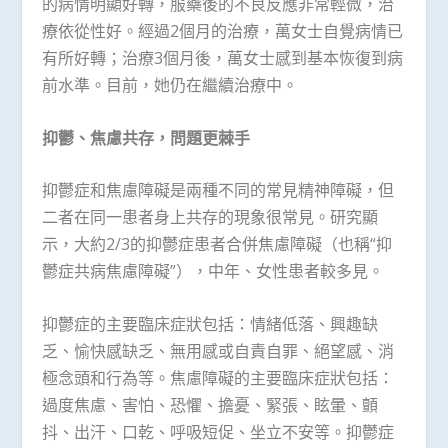
的病情明顯好轉，服藥後的不良反應非常輕微，治
療依從性好。經過2個月的治療，萬女士自覺病情已
有所好轉；治療3個月後，萬女士感到基本恢復到病
前水準。目前，她仍在繼續治療中。
抑鬱、焦慮共存，問題更棘手
抑鬱症和焦慮障礙是兩種不同的常見精神障礙，但
二者在同一患者身上共存的現象很常見。研究顯
示，大約2/3的抑鬱症患者合併焦慮障礙（也稱“抑
鬱症共病焦慮障礙”），中年、女性患者較多見。
抑鬱症的主要臨床症狀包括：情緒低落、興趣缺
乏、愉快感缺乏、無用感或自責自罪、絕望感、消
極念頭和行為等。焦慮障礙的主要臨床症狀包括：
過度焦慮、害怕、恐懼、擔憂、緊張、眩暈、顫
抖、出汗、口乾、呼吸短促、坐立不安等。抑鬱症