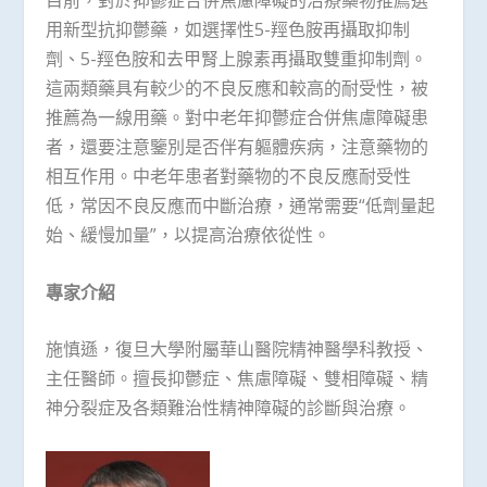
目前，對於抑鬱症合併焦慮障礙的治療藥物推薦選
用新型抗抑鬱藥，如選擇性5-羥色胺再攝取抑制
劑、5-羥色胺和去甲腎上腺素再攝取雙重抑制劑。
這兩類藥具有較少的不良反應和較高的耐受性，被
推薦為一線用藥。對中老年抑鬱症合併焦慮障礙患
者，還要注意鑒別是否伴有軀體疾病，注意藥物的
相互作用。中老年患者對藥物的不良反應耐受性
低，常因不良反應而中斷治療，通常需要“低劑量起
始、緩慢加量”，以提高治療依從性。
專家介紹
施慎遜，復旦大學附屬華山醫院精神醫學科教授、
主任醫師。擅長抑鬱症、焦慮障礙、雙相障礙、精
神分裂症及各類難治性精神障礙的診斷與治療。