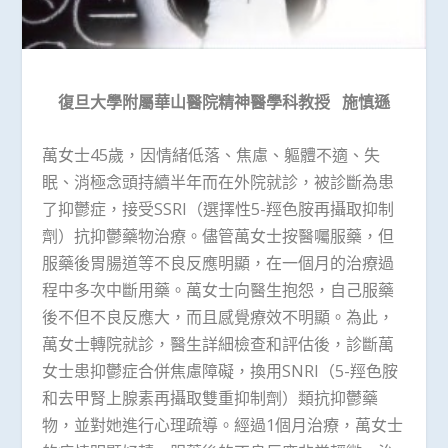
復旦大學附屬華山醫院精神醫學科教授
施慎遜
萬女士45歲，因情緒低落、焦慮、軀體不適、失
眠、消極念頭持續半年而在外院就診，被診斷為患
了抑鬱症，接受SSRI（選擇性5-羥色胺再攝取抑制
劑）抗抑鬱藥物治療。儘管萬女士按醫囑服藥，但
服藥後胃腸道等不良反應明顯，在一個月的治療過
程中多次中斷用藥。萬女士向醫生抱怨，自己服藥
後不但不良反應大，而且感覺療效不明顯。為此，
萬女士轉院就診，醫生詳細檢查和評估後，診斷萬
女士患抑鬱症合併焦慮障礙，換用SNRI（5-羥色胺
和去甲腎上腺素再攝取雙重抑制劑）類抗抑鬱藥
物，並對她進行心理疏導。經過1個月治療，萬女士