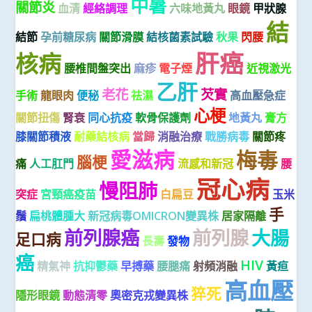
中暑
關節炎
血清
經絡調理
六味地黃丸
眼鏡
甲狀腺
結
結節
孕前糖尿病
關節滑膜
結核菌素試驗
秋果
閃腰
肝癌
核病
腰椎間盤突出
麻疹
電子煙
近視激光
乙肝
老花
芡實
手術
龍眼肉
便秘
祛濕
高血壓急症
心梗
關節扭傷
腎衰
同心抗疫
軟骨保護劑
地黃丸
膏方
膝關節積液
耐藥結核病
當歸
消融治療
戰勝病毒
關節疼
愛滋病
梅毒
腦梗
痛
人工肛門
流感和新冠
腰
冠心病
慢阻肺
突症
宮頸癌疫苗
白扁豆
玉米
手
鬚
扁桃體腫大
新冠病毒OMICRON變異株
居家隔離
前列腺癌
前列腺
大腸
足口病
長壽
發物
癌
HIV
精氣神
抗抑鬱藥
早搏藥
腰腿痛
射頻消融
黃疸
高血壓
猝死
隱形眼鏡
動態清零
奧密克戎變異株