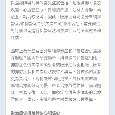
與焦慮障礙共存的常見症狀包括：睡眠障礙、食欲
改變、心血管症狀、胃腸道不適、注意力障礙、易
激惹、精力缺乏等。因此，臨床上有時區分單純抑
鬱症和“抑鬱症合併焦慮障礙”並不容易，需要醫生
對每個患者進行抑鬱症狀和焦慮症狀的全面檢查和
評估。
臨床上為什麼要區分單純抑鬱症和抑鬱症合併焦慮
障礙呢？國內外研究顯示，與單純的抑鬱症相比，
抑鬱症合併焦慮障礙患者的臨床症狀更複雜（原有
的抑鬱症狀和焦慮症狀變得不典型，各種軀體症狀
更為突出），病情嚴重程度更重，自殺風險增加，
藥物治療起效時間慢，患者治療依從性低，病程遷
延，容易反復。因此，抑鬱症合併焦慮障礙的治療
難度大，患者、家屬和醫生都要做好心理準備。
對治療保持足夠耐心和信心