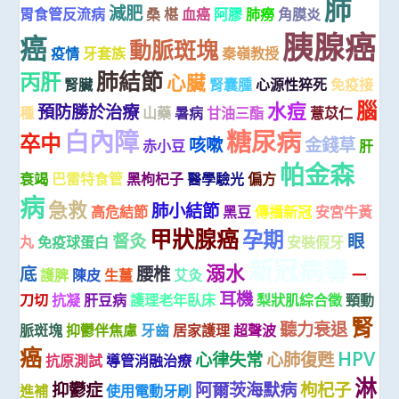
肺
減肥
胃食管反流病
桑 椹
血癌
阿膠
肺癆
角膜炎
胰腺癌
癌
動脈斑塊
疫情
牙套族
秦嶺教授
肺結節
丙肝
心臟
腎臟
腎囊腫
心源性猝死
免疫接
腦
水痘
預防勝於治療
種
山藥
暑病
甘油三酯
薏苡仁
白內障
糖尿病
卒中
咳嗽
金錢草
赤小豆
肝
帕金森
衰竭
巴雷特食管
黑枸杞子
醫學驗光
偏方
病
急救
肺小結節
高危結節
黑豆
傳播新冠
安宮牛黃
甲狀腺癌
孕期
督灸
眼
丸
免疫球蛋白
安裝假牙
新冠病毒
溺水
底
腰椎
護脾
陳皮
生薑
艾灸
一
耳機
刀切
抗凝
肝豆病
護理老年臥床
梨狀肌綜合徵
頸動
腎
聽力衰退
脈斑塊
抑鬱伴焦慮
牙齒
居家護理
超聲波
癌
HPV
心律失常
心肺復甦
抗原測試
導管消融治療
淋
抑鬱症
阿爾茨海默病
枸杞子
進補
使用電動牙刷