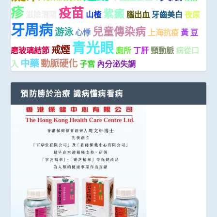
疹
疫苗
紫癜
滋陰潛陽
山楂
腦出血
牙齒美白
夜尿
牙周病
兒童傳染病
游泳
心悸
上海抗疫
黃 豆
青光眼
戒煙
磨玻璃結節
廁所
丁肝
頸動脈
病從口
中藥
動脈硬化
入
子宮
內分泌失調
預防勝於治療 識病懂病看病