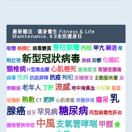
最新關注 : 健身養生 Fitness & Life
Maintenance, 8.8全民健身日
脊柱側彎
肉桂
甲亢
藥酒
吸煙
核桃仁
病毒變異
單
新型冠狀病毒
化橘紅
眼近視
淋病
抑鬱
頸椎病
心肌梗死
H型高血壓
腹痛腹瀉
胃腸道腫瘤
性病
抗疫
枸杞
病毒
抗疫屏障
走罐療法
主動脈夾層
治
流感
老年人
丁肝
療齲齒
地中海貧血
片仔癀
疫苗
乳
熱敷
癡呆
肥胖
加強針
CT
心肌梗塞
骨髓移植
糖尿病
腺癌
罕見病
拔牙
丙型病毒性肝炎
中風
支氣管哮喘
甲醛
骨
腰椎管狹窄症