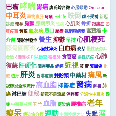
哮喘
巴瘤
胃癌
唐氏綜合徵
心房顫動
Omicron
中耳炎
跌倒
藥物毒肝
痔瘡
三七花
虛不受補
新冠
房顫
膝關節炎
心肌炎
骨折
診療
懷孕
性病
跟痛症
乙
血友病
忌口
宮頸癌
卡
肝疫苗
黃芪
壓瘡
視網膜病變
心肌梗死
養生
抑鬱
介苗
早搏
隱形併發症
膝骨關節炎
白血病
心臟性猝死
麥芽
慢性疲勞綜
心肺
食管癌
合徵
δ變異株
PSA篩查
種植牙
柔性抗疫
近視
復蘇
肝硬化
國產藥品
絕經
芡 實
腎臟癌
化
肝炎
痛風
中藥材
雙酚類
療
植牙
香港疫情
新
腎病
高血脂
抑鬱症
肺
冠肺炎全球流行
解暑
便秘
癌
淋巴結
新冠不是流感
涼拌菜
分泌性中耳炎
穀
老年
血脂
腰椎病
芽
中醫藥戒煙
玉 竹
傳染病
癡呆
運動
濕
失眠
傳染病分類
中國控煙之父