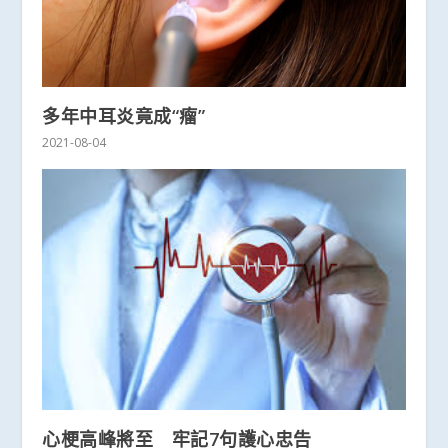
多年中耳炎竟成“瘤”
2021-08-04
心梗高峰將至 牢記7句護心忠告