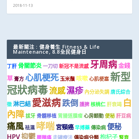
2018-11-13
最新關注 : 健身養生 Fitness & Life
Maintenance, 8.8全民健身日
牙周病
骨關節炎
金錢
丁肝
一刀切
新冠不是流感
新型
心肌梗死
草
咳嗽
膏方
玉米鬚
心肌梗塞
冠狀病毒
濕疹
流感
內分泌失調
唐氏綜合
愛滋病
白
跌倒
淋巴結
徵
護脾
核桃仁
肝衰竭
內障
拔牙
骨髓移植
胃腸道腫瘤
心房顫動
便秘
肝豆病
哮喘
痛風
便秘
宮頸癌
祛濕
早搏藥
傳染病
抑鬱
HPV
枸杞子
腰腿痛
走罐療法
傳染病分類
腎衰