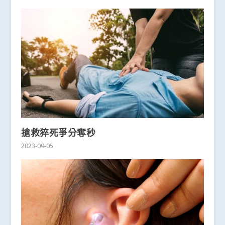
搶救猝死爭分奪秒
2023-09-05