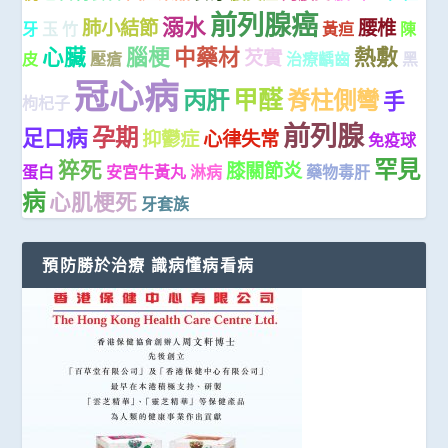
前列腺癌
溺水
肺小結節
腰椎
牙
玉 竹
黃疸
陳
心臟
腦梗
中藥材
熱敷
芡實
皮
壓瘡
治療齲齒
黑
冠心病
甲醛
丙肝
脊柱側彎
手
枸杞子
前列腺
孕期
足口病
抑鬱症
心律失常
免疫球
罕見
猝死
膝關節炎
蛋白
安宮牛黃丸
淋病
藥物毒肝
病
心肌梗死
牙套族
預防勝於治療 識病懂病看病