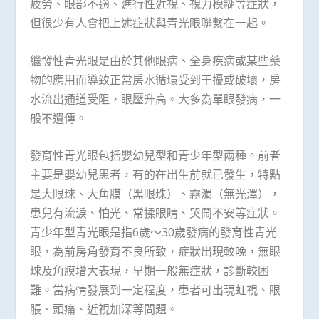
疲勞、眼部不適、進行性近視、視力模糊等症狀，
但很少有人會把上述症狀與青光眼聯繫在一起。
繼發性青光眼是由於其他眼病、全身疾病或某些藥
物的應用而導致正常房水循環受到干擾或破壞，房
水流出通道受阻，眼壓升高。大多為單眼發病，一
般不遺傳。
發育性青光眼包括嬰幼兒型和青少年型兩種。前者
主要是嬰幼兒患者，有的在出生前就已發生，特點
是大眼球、大角膜（黑眼珠）、霧濁（無光澤），
患兒有流淚、怕光、常揉眼睛、哭鬧不安等症狀。
青少年型青光眼是指6歲～30歲發病的發育性青光
眼，為前房角發育不良所致，症狀出現較晚，無眼
球及角膜增大表現，早期一般無症狀，診斷較困
難。當病情發展到一定程度，患者可出現虹視、眼
脹、頭痛、近視加深等問題。