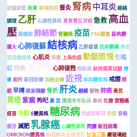
腎病
中耳炎
督灸
狀腺結節
秋果
秦嶺教授
經絡
高血
乙肝
急救
調理
心源性猝死
胃食管反流病
壓
疫苗
肺結節
跟痛症
腎臟癌
PSA篩查
扁桃體
結核病
心肺復蘇
腫大
乙肝疫苗
抗抑鬱藥
奧密
動脈斑塊
心肌炎
化橘
克戎變異株
長壽
上海抗疫
高血脂
紅
性病
心肺復甦
頸動脈
結核菌素試驗
痔
近視
戒煙
瘡
廁所
新冠診療
消融治療
孕前糖尿病
眼
肝炎
早搏
骨折
肺癌
鏡
居家隔離
絕經
發物
黃芪
胃癌
紫癜
枸杞
黃 豆
護理老年臥床
暑病
化療
宮頸癌
糖尿病
房顫
疫苗
δ變異株
流感和新冠
吸煙
安裝
乳腺癌
減肥
假牙
心臟性猝死
閃腰
新冠病毒
OMICRON變異株
新冠肺炎全球流行
甘油三酯
磨玻璃結