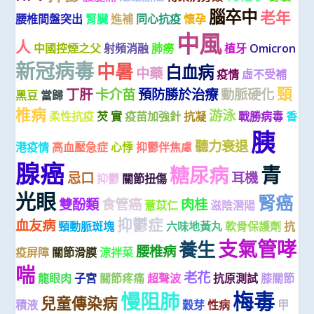
腦卒中
老年
腰椎間盤突出
腎臟
進補
同心抗疫
懷孕
中風
人
中國控煙之父
射頻消融
肺癆
植牙
Omicron
新冠病毒
中暑
白血病
中藥
疫情
虛不受補
頸
丁肝
卡介苗
預防勝於治療
動脈硬化
黑豆
當歸
椎病
游泳
柔性抗疫
芡 實
疫苗加強針
抗凝
戰勝病毒
香
胰
聽力衰退
港疫情
高血壓急症
心悸
抑鬱伴焦慮
腺癌
青
糖尿病
忌口
耳機
抑鬱
關節扭傷
光眼
腎癌
雙酚類
食管癌
肉桂
薏苡仁
滋陰潛陽
抑鬱症
血友病
頸動脈斑塊
六味地黃丸
軟骨保護劑
抗
支氣管哮
養生
腰椎病
疫屏障
關節滑膜
涼拌菜
喘
老花
龍眼肉
子宮
關節疼痛
超聲波
抗原測試
膝關節
梅毒
慢阻肺
兒童傳染病
積液
穀芽
性病
甲