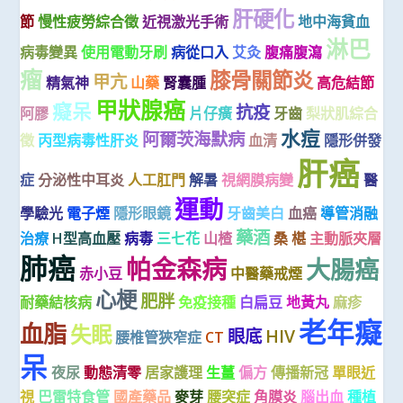
肝硬化
節
慢性疲勞綜合徵
近視激光手術
地中海貧血
淋巴
病毒變異
使用電動牙刷
病從口入
艾灸
腹痛腹瀉
瘤
膝骨關節炎
甲亢
精氣神
山藥
腎囊腫
高危結節
甲狀腺癌
癡呆
抗疫
阿膠
片仔癀
牙齒
梨狀肌綜合
水痘
阿爾茨海默病
徵
丙型病毒性肝炎
血清
隱形併發
肝癌
症
分泌性中耳炎
人工肛門
解暑
視網膜病變
醫
運動
學驗光
電子煙
隱形眼鏡
牙齒美白
血癌
導管消融
藥酒
治療
H型高血壓
病毒
三七花
山楂
桑 椹
主動脈夾層
肺癌
帕金森病
大腸癌
赤小豆
中醫藥戒煙
心梗
肥胖
耐藥結核病
免疫接種
白扁豆
地黃丸
麻疹
老年癡
血脂
失眠
眼底
HIV
腰椎管狹窄症
CT
呆
夜尿
動態清零
居家護理
生薑
偏方
傳播新冠
單眼近
視
巴雷特食管
國產藥品
麥芽
腰突症
角膜炎
腦出血
種植