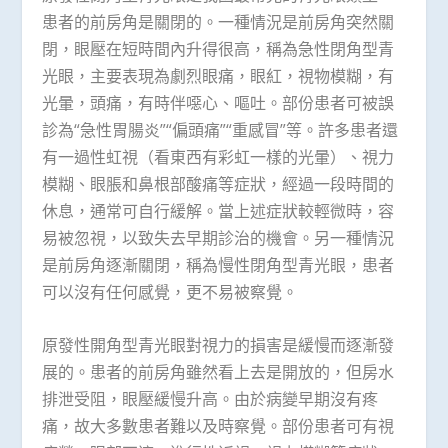
患者的前房角是關閉的。一種情況是前房角突然關
閉，眼壓在短時間內升得很高，稱為急性閉角型青
光眼，主要表現為劇烈眼痛，眼紅，視物模糊，有
光暈，頭痛，有時伴噁心、嘔吐。部份患者可被誤
診為“急性胃腸炎”“偏頭痛”“重感冒”等。許多患者還
有一過性虹視（看東西有彩虹一樣的光暈）、視力
模糊、眼脹和鼻根部酸痛等症狀，經過一段時間的
休息，通常可自行緩解。當上述症狀較輕微時，容
易被忽視，以致失去早期診治的機會。另一種情況
是前房角逐漸關閉，稱為慢性閉角型青光眼，患者
可以沒有任何感覺，更不易被察覺。
原發性開角型青光眼對視力的損害是緩慢而逐漸發
展的。患者的前房角雖然看上去是開放的，但房水
排泄受阻，眼壓緩慢升高。由於病變早期沒有疼
痛，故大多數患者難以及時察覺。部份患者可有視