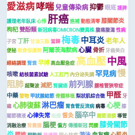
愛滋病
哮喘
抑鬱
兒童傳染病
眼底
護脾
肝癌
膝關節炎
護理老年臥床
心悸
進補
動態清零
枸杞
雙酚類
新冠病毒OMICRON變異株
腹痛腹瀉
性病
梅毒
中耳炎
老年人
丁肝
子宮
甘油三酯
當歸
心臟
阿爾茨海默病
骨折
便秘
軟骨保護劑
牙齒美白
高血壓
中風
早搏
經絡調理
腎衰
高血壓急症
慢
罕見病
咳嗽
結核菌素試驗
人工肛門
內分泌失調
阻肺
前列腺
減肥
超聲波
腎臟癌
腰椎管狹窄症
甲醛
中藥
發物
甲狀腺結節
骨髓移植
梨狀肌綜合徵
牙
淋巴瘤
心肺復蘇
心梗
齒
胃食管反流病
病毒
膝
腦卒中
心律失常
督灸
關節積液
吸煙
關節滑膜
導管
膝骨關節
腦梗
消融治療
腎囊腫
偏方
傳播新冠
閃腰
炎
腰椎
游泳
血友病
心肌炎