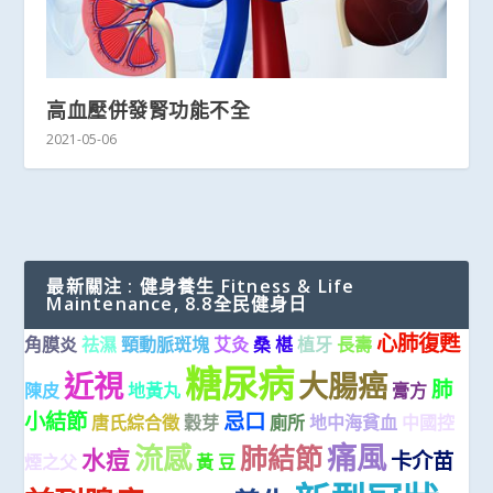
高血壓併發腎功能不全
2021-05-06
最新關注 : 健身養生 Fitness & Life
Maintenance, 8.8全民健身日
心肺復甦
角膜炎
祛濕
頸動脈斑塊
艾灸
桑 椹
植牙
長壽
糖尿病
近視
大腸癌
肺
陳皮
地黃丸
膏方
小結節
忌口
唐氏綜合徵
穀芽
廁所
地中海貧血
中國控
痛風
流感
肺結節
水痘
卡介苗
煙之父
黃 豆