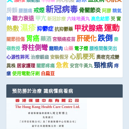
頸動脈
早搏藥
同心抗疫
新冠病毒
房顫
戒煙
骨關節炎
腰腿痛
阿膠
精氣
聽力衰退
甲亢
神
新冠診療
六味地黃丸
高危結節
芡 實
濕疹
運動
甲狀腺癌
熱敷
抑鬱症
抗抑鬱藥
跌倒
胃癌
肝硬化
藥酒
關節扭傷
宮頸癌疫苗
秦
脊柱側彎
嶺教授
龍眼肉
山藥
電子煙
腰椎間盤突出
心肌梗死
心源性猝死
治療齲齒
安裝假牙
奧密克戎變
急救
頸椎病
異株
居家護理
關節疼痛
安宮牛黃丸
痔
瘡
使用電動牙刷
白扁豆
預防勝於治療 識病懂病看病