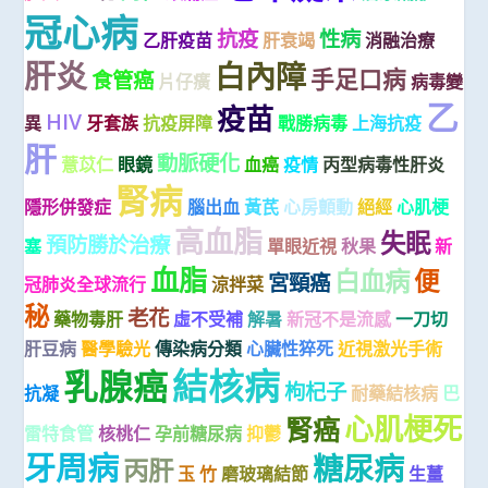
冠心病
抗疫
性病
乙肝疫苗
肝衰竭
消融治療
肝炎
白內障
手足口病
食管癌
片仔癀
病毒變
乙
疫苗
HIV
異
牙套族
抗疫屏障
戰勝病毒
上海抗疫
肝
動脈硬化
薏苡仁
眼鏡
血癌
疫情
丙型病毒性肝炎
腎病
隱形併發症
腦出血
黃芪
心房顫動
絕經
心肌梗
高血脂
失眠
預防勝於治療
塞
單眼近視
秋果
新
血脂
白血病
便
宮頸癌
冠肺炎全球流行
涼拌菜
秘
老花
藥物毒肝
虛不受補
解暑
新冠不是流感
一刀切
肝豆病
醫學驗光
傳染病分類
心臟性猝死
近視激光手術
結核病
乳腺癌
枸杞子
抗凝
耐藥結核病
巴
心肌梗死
腎癌
雷特食管
核桃仁
孕前糖尿病
抑鬱
牙周病
糖尿病
丙肝
玉 竹
磨玻璃結節
生薑