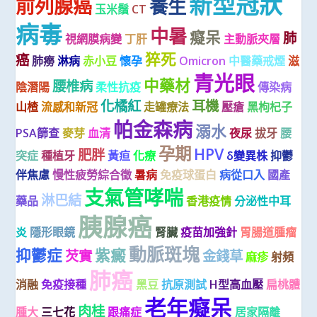
新型冠狀
前列腺癌
養生
玉米鬚
CT
病毒
中暑
癡呆
肺
視網膜病變
丁肝
主動脈夾層
猝死
癌
肺癆
淋病
赤小豆
懷孕
Omicron
中醫藥戒煙
滋
青光眼
中藥材
腰椎病
陰潛陽
柔性抗疫
傳染病
化橘紅
耳機
山楂
流感和新冠
走罐療法
壓瘡
黑枸杞子
帕金森病
溺水
PSA篩查
麥芽
血清
夜尿
拔牙
腰
孕期
HPV
肥胖
突症
種植牙
黃疸
化療
δ變異株
抑鬱
伴焦慮
慢性疲勞綜合徵
暑病
免疫球蛋白
病從口入
國產
支氣管哮喘
淋巴結
藥品
香港疫情
分泌性中耳
胰腺癌
炎
隱形眼鏡
腎臟
疫苗加強針
胃腸道腫瘤
動脈斑塊
抑鬱症
紫癜
芡實
金錢草
麻疹
射頻
肺癌
消融
免疫接種
黑豆
抗原測試
H型高血壓
扁桃體
老年癡呆
肉桂
腫大
三七花
跟痛症
居家隔離