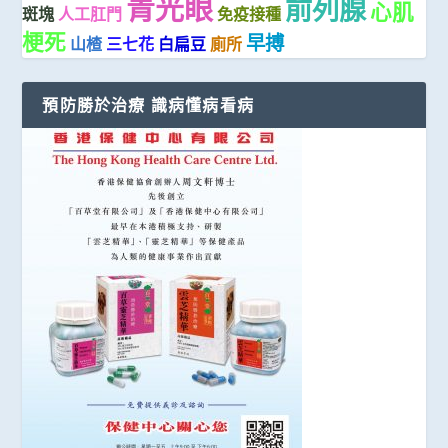
青光眼
前列腺
心肌
斑塊
人工肛門
免疫接種
梗死
早搏
山楂
三七花
白扁豆
廁所
預防勝於治療 識病懂病看病