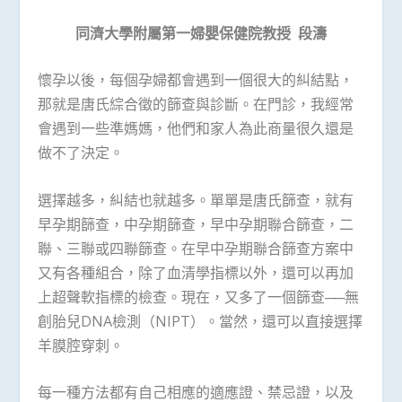
同濟大學附屬第一婦嬰保健院教授
段濤
懷孕以後，每個孕婦都會遇到一個很大的糾結點，
那就是唐氏綜合徵的篩查與診斷。在門診，我經常
會遇到一些準媽媽，他們和家人為此商量很久還是
做不了決定。
選擇越多，糾結也就越多。單單是唐氏篩查，就有
早孕期篩查，中孕期篩查，早中孕期聯合篩查，二
聯、三聯或四聯篩查。在早中孕期聯合篩查方案中
又有各種組合，除了血清學指標以外，還可以再加
上超聲軟指標的檢查。現在，又多了一個篩查──無
創胎兒DNA檢測（NIPT）。當然，還可以直接選擇
羊膜腔穿刺。
每一種方法都有自己相應的適應證、禁忌證，以及