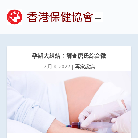
香港保健協會
孕期大糾結：篩查唐氏綜合徵
7 月 8, 2022
|
專家說病