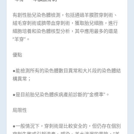
有創性胎兒染色體檢測，包括通過羊膜腔穿刺術、
絨毛穿刺術或臍帶血穿刺術，獲取胎兒細胞，進行
細胞培養和染色體核型分析，其中應用最多的還是
“羊穿”。
優點
●能檢測所有的染色體數目異常和大片段的染色體結
構異常；
●是目前胎兒染色體疾病產前診斷的“金標準”。
局限性
●一般情況下，穿刺術是比較安全的，但仍存在個別
穿刺失敗或引起流產、感染、羊水滲漏的風險，“羊