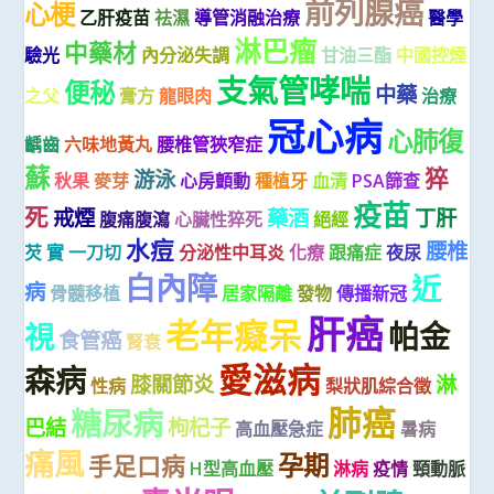
前列腺癌
心梗
乙肝疫苗
祛濕
導管消融治療
醫學
淋巴瘤
中藥材
驗光
內分泌失調
甘油三酯
中國控煙
支氣管哮喘
便秘
中藥
之父
膏方
龍眼肉
治療
冠心病
心肺復
齲齒
六味地黃丸
腰椎管狹窄症
蘇
猝
游泳
秋果
麥芽
心房顫動
種植牙
血清
PSA篩查
疫苗
死
戒煙
藥酒
丁肝
腹痛腹瀉
心臟性猝死
絕經
水痘
腰椎
芡 實
一刀切
分泌性中耳炎
化療
跟痛症
夜尿
白內障
近
病
骨髓移植
居家隔離
發物
傳播新冠
肝癌
老年癡呆
帕金
視
食管癌
腎衰
愛滋病
森病
膝關節炎
淋
性病
梨狀肌綜合徵
肺癌
糖尿病
巴結
枸杞子
高血壓急症
暑病
痛風
孕期
手足口病
H型高血壓
淋病
疫情
頸動脈