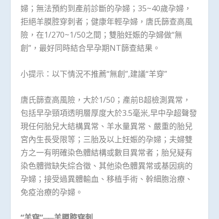
婦；無法預約到產前診斷的孕婦；35~40歲孕婦，
拒絕羊膜腔穿刺者；健康年輕孕婦，唐氏篩查高風
險，在1/270~1/50之間；雙胎妊娠的孕婦做“無
創”，最好同時結合早孕期NT篩查結果。
小提示：以下情況不推薦“無創”,建議“羊穿”
唐氏篩查高風險，大於1/50；產前B超檢測異常，
包括早孕頸項透明層厚度大於3.5毫米,早中孕超聲發
現任何胎兒大結構異常、羊水量異常、嚴重的胎兒
宮內生長受限等；三胎及以上妊娠的孕婦；夫婦雙
方之一有明確染色體結構或數目異常者；胎兒疑有
染色體微缺失綜合徵、其他染色體異常或基因病的
孕婦；接受過異體輸血、移植手術、幹細胞治療、
免疫治療的孕婦。
“羊穿”──羊膜腔穿刺