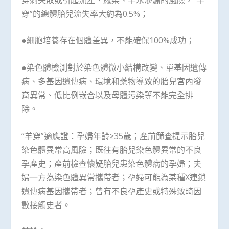
穿”的總體胎兒流失率大約為0.5%；
●細胞培養存在個體差異，不能確保100%成功；
●染色體檢測對於染色體微小結構改變、單基因遺傳
病、多基因遺傳病、環境和藥物導致的胎兒宮內發
育異常、低比例嵌合以及母體污染等不能完全排
除。
“羊穿”適應證：孕婦年齡≥35歲；產前篩查提示胎兒
染色體異常高風險；既往有胎兒染色體異常的不良
孕產史；產前檢查懷疑胎兒患染色體病的孕婦；夫
婦一方為染色體異常攜帶者；孕婦可能為某種X連鎖
遺傳病基因攜帶者；曾有不良孕產史或特殊致畸因
數接觸史者。