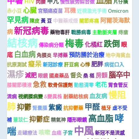
中暑
血脂
HIV
甲亢
閃腰
慢性疲勞綜合徵
片仔癀
心臟
耳機
赤小豆
宮頸癌疫苗
近視激光手術
Omicron
罕見病
阿爾茨海默
陳皮
黃 豆
中醫藥戒煙
關節疼痛
新冠病毒
病
藥物毒肝
戰勝病毒
主動脈夾層
痔瘡
結核病
梅毒
跌倒
化橘紅
眼
傳染病分類
白血病
底
預防勝於治療
角膜炎
早搏藥
地中海貧血
癡呆
肥胖
抗原測試
新冠診療
肝豆病
心悸
病從口入
濕疹
腦卒中
減肥
督灸
房顫
眼鏡
國產藥品
桑 椹
急救
老花
膝關節積液
軟骨保護劑
動態清零
胃食管反
慢阻
血友病
流病
視網膜病變
δ變異株
耐藥結核病
肺
甲醛
抑鬱
紫癜
腎囊腫
抗抑鬱藥
植牙
虛不受
哮
高血脂
抑鬱症
補
薏苡仁
精氣神
隱形眼鏡
中風
喘
咳嗽
走罐療法
血癌
子宮
新冠不是流感