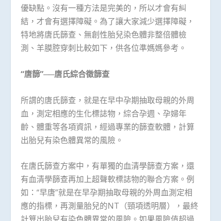
優缺點。沒有一種方法是完美的，所以才會有糾
結，才會有選擇障礙。為了讓大家減少選擇障礙，
特地將唐氏篩查、無創性胎兒染色體非整倍體檢
測、羊膜腔穿刺比較如下，供各位準媽媽參考。
“唐篩”──唐氏綜合徵篩查
所謂的唐氏篩查，就是在早中孕期抽取母親的外周
血，測定相應的生化標誌物，綜合孕週、孕婦年
齡、體重等各項資訊，經過專業的篩查軟體，計算
出胎兒有染色體異常的風險。
在唐氏篩查方案中，有單獨的血清學篩查方案，還
有血清學篩查再加上超聲軟標誌物的聯合方案。例
如：“早唐”就是在早孕期抽取母親的外周血測定相
應的指標，再測量胎兒的NT（頸項透明層），最終
計算出胎兒有染色體異常的風險。如果風險值超過