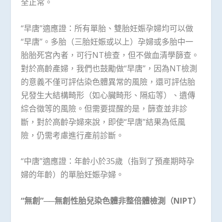
全正常。
“早唐”適應證：所有單胎、雙胎妊娠孕婦均可以做
“早唐”。多胎（三胎妊娠或以上）孕婦或多胎中一
胎胎死宮內者，可行NT檢查，但不做血清學篩查。
對於高齡產婦，我們也鼓勵做“早唐”，因為NT檢測
的意義不僅可評估染色體異常的風險，還可評估胎
兒發生大結構畸形（如心臟畸形、隔疝等）、遺傳
綜合徵等的風險。但需要提醒的是，篩查並非診
斷，對於高齡孕婦來說，即使“早唐”結果為低風
險，仍需考慮進行產前診斷。
“中唐”適應證：年齡小於35歲（指到了預產期時孕
婦的年齡）的單胎妊娠孕婦。
“無創”──無創性胎兒染色體非整倍體檢測（NIPT）