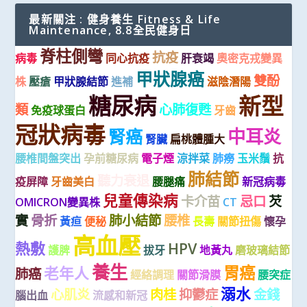
最新關注 : 健身養生 Fitness & Life
Maintenance, 8.8全民健身日
脊柱側彎
抗疫
病毒
同心抗疫
肝衰竭
奧密克戎變異
甲狀腺癌
雙酚
株
壓瘡
甲狀腺結節
進補
滋陰潛陽
糖尿病
新型
類
心肺復甦
免疫球蛋白
牙齒
冠狀病毒
中耳炎
腎癌
腎臟
扁桃體腫大
腰椎間盤突出
孕前糖尿病
電子煙
涼拌菜
肺癆
玉米鬚
抗
肺結節
聽力衰退
疫屏障
牙齒美白
腰腿痛
新冠病毒
兒童傳染病
卡介苗
忌口
芡
OMICRON變異株
CT
實
骨折
肺小結節
腰椎
黃疸
便秘
長壽
關節扭傷
懷孕
高血壓
熱敷
HPV
護脾
拔牙
地黃丸
磨玻璃結節
養生
胃癌
老年人
肺癌
經絡調理
關節滑膜
腰突症
溺水
心肌炎
肉桂
抑鬱症
金錢
腦出血
流感和新冠