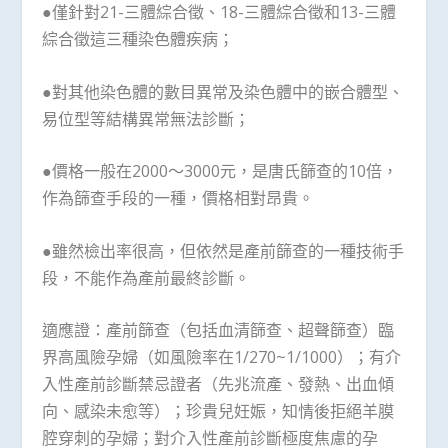
●僅針對21-三體綜合徵、18-三體綜合徵和13-三體
綜合徵這三種染色體疾病；
●對其他染色體的數目異常及染色體中的嵌合體型、
易位型等結構異常無法診斷；
●價格一般在2000～3000元，是唐氏篩查的10倍，
作為篩查手段的一種，價格相對昂貴。
●雖然檢出率很高，但依然是產前篩查的一種技術手
段，不能作為產前最終診斷。
適應證：產前篩查（包括血清篩查、超聲篩查）臨
界高風險孕婦（如風險率在1/270~1/1000）；有介
入性產前診斷禁忌證者（先兆流產、發熱、出血傾
向、感染未愈等）；珍貴兒妊娠，知情後拒絕羊膜
腔穿刺的孕婦；對介入性產前診斷極度焦慮的孕