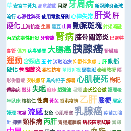
牙周病
草
安宮牛黃丸
高危結節
阿膠
新冠肺炎全球
肝炎
肝
心律失常
流行
心源性猝死
使用電動牙刷
動脈斑塊
硬化
上海抗疫
生薑
黑豆
山藥
射頻消融
腎病
膝骨關節炎
丙型病毒性肝炎
牙套族
巴雷特
胰腺癌
大腸癌
食管
偏方
病毒變異
腎臟癌
運動
宮頸癌
動脈
玉 竹
消融治療
抑鬱伴焦慮
丁肝
硬化
骨關節炎
柔性抗疫
單眼近視
頸動脈
秦嶺教授
隱
心肌梗死
枸杞
形併發症
安裝假牙
黑枸杞子
解暑
失眠
傳染病
穀芽
麻疹
超聲波
吸煙
唐氏綜合徵
護理老
乙肝
腦梗
性病
年臥床
核桃仁
黃芪
香港疫情
居家
乳腺癌
流感
護理
抗凝
艾灸
心肌梗塞
疫苗加強
丙肝
頸椎病
針
抑鬱
胃腸道腫瘤
結核菌素試驗
當歸