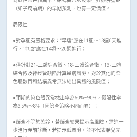
對於性染色體異常、結構異常以及某些妊娠併發症
（如子癇前期）的早期預測，也有一定價值。
局限性
●對孕週有嚴格要求：“早唐”應在11週～13週6天進
行，“中唐”應在14週～20週進行；
●僅針對21-三體綜合徵、18-三體綜合徵、13-三體
綜合徵及神經管缺陷計算患病風險，對於其他的染
色體數目和結構異常無法給出具體的風險值；
●預期的染色體異常檢出率為60%~90%，假陽性率
為3.5%～8%（因篩查策略不同而異）；
●篩查不等於確診，若篩查結果提示高風險，需進一
步進行產前診斷，若提示低風險，並不代表胎兒完