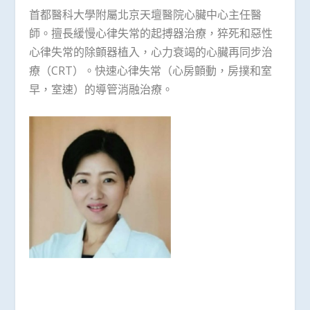
首都醫科大學附屬北京天壇醫院心臟中心主任醫
師。擅長緩慢心律失常的起搏器治療，猝死和惡性
心律失常的除顫器植入，心力衰竭的心臟再同步治
療（CRT）。快速心律失常（心房顫動，房撲和室
早，室速）的導管消融治療。