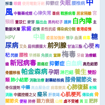
中
失眠
抑鬱症
腰椎病
解暑
眼鏡
使用電動牙刷
風
心律失常
宮
中醫藥戒煙
暑病
戰勝病毒
居家隔離
白內障
頸癌
薏苡仁
麥芽
腦出血
黑枸杞子
護脾
主
紫癜
動脈夾層
疫情
柔性抗疫
傳染病分類
香港疫情
糖
中暑
肝硬化
HPV
疫苗加強針
懷孕
血清
病毒
尿病
前列腺
心梗
枸
艾灸
扁桃體腫大
甘油三酯
梅毒
杞
腰椎
閃腰
早搏藥
角膜炎
當歸
牙齒
治療齲
新冠病毒
白血病
抑鬱症
齒
跟痛症
高危結節
帕金森病
養生
孕期
淋巴結
雙酚
骨髓移植
膝骨關節炎
類
肺小結節
消融治療
耐藥結核病
軟
心肺復蘇
中藥
骨保護劑
高血壓急症
病毒變異
射頻
癡呆
心肌梗死
骨
消融
中國控煙之父
肝衰竭
傳染病
關節炎
聽力衰退
肥胖
便秘
肺癆
山楂
虛不受補
黃 豆