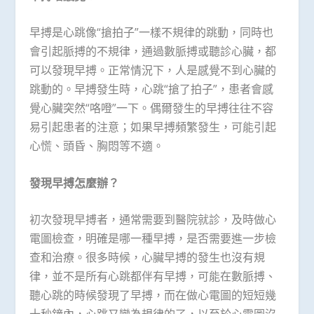
早搏是心跳像“搶拍子”一樣不規律的跳動，同時也
會引起脈搏的不規律，通過數脈搏或聽診心臟，都
可以發現早搏。正常情況下，人是感覺不到心臟的
跳動的。早搏發生時，心跳“搶了拍子”，患者會感
覺心臟突然“咯噔”一下。偶爾發生的早搏往往不容
易引起患者的注意；如果早搏頻繁發生，可能引起
心慌、頭昏、胸悶等不適。
發現早搏怎麼辦？
初次發現早搏者，通常需要到醫院就診，及時做心
電圖檢查，明確是哪一種早搏，是否需要進一步檢
查和治療。很多時候，心臟早搏的發生也沒有規
律，並不是所有心跳都伴有早搏，可能在數脈搏、
聽心跳的時候發現了早搏，而在做心電圖的短短幾