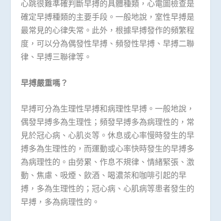
心跳很難準確判斷早搏的具體種類，心電圖檢查是
確定早搏種類的主要手段。一般地說，室性早搏是
最常見的心律失常。此外，根據早搏發作的頻繁程
度，可以分為偶發性早搏、頻發性早搏、早搏二聯
律、早搏三聯律等。
早搏嚴重嗎？
早搏可分為生理性早搏和病理性早搏。一般地說，
偶發早搏多為生理性；頻發早搏多為病理性的，常
見於冠心病、心肌炎等。休息或心率慢時發生的早
搏多為生理性的，而運動或心率快時發生的早搏多
為病理性的。由勞累、作息不規律、情緒緊張、激
動、焦慮、吸煙、飲酒、喝濃茶和咖啡引起的早
搏，多為生理性的；冠心病、心肌病等患者發生的
早搏，多為病理性的。