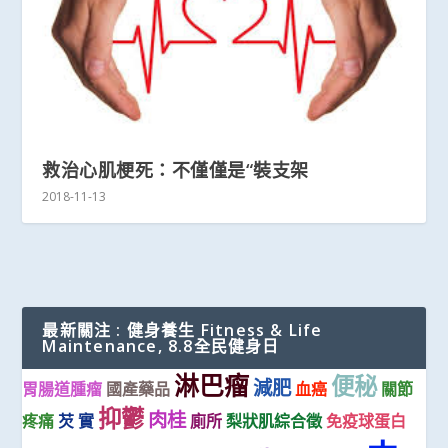
救治心肌梗死：不僅僅是“裝支架
2018-11-13
最新關注 : 健身養生 Fitness & Life
Maintenance, 8.8全民健身日
淋巴瘤
便秘
減肥
胃腸道腫瘤
國產藥品
血癌
關節
抑鬱
肉桂
疼痛
芡 實
廁所
梨狀肌綜合徵
免疫球蛋白