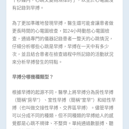
十秒鐘內，心跳又變為規律的了，以至於心電圖沒
有記錄到早搏。
為了更加準確地發現早搏，醫生還可能會讓患者做
更長時間的心電圖檢查，如24小時動態心電圖檢
查，通過專門的儀器記錄患者一整天的心跳情況，
仔細分析哪些心跳是早搏，早搏在一天中有多少
次，並且結合患者在檢查過程中所記錄的活動狀況
來分析早搏發生的特點。
早搏分哪幾種類型？
根據早搏的起源不同，醫學上將早搏分為房性早搏
（簡稱“房早”）、室性早搏（簡稱“室早”）和結性早
搏（也叫做交接性早搏、交界區早搏）。儘管早搏
可以分成不同的種類，但不同種類的早搏給人的感
覺都是心跳不規律、不整齊。單純通過數脈搏、聽