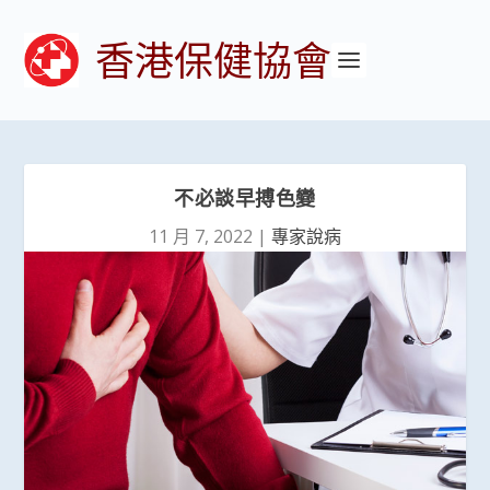
香港保健協會
不必談早搏色變
11 月 7, 2022
|
專家說病