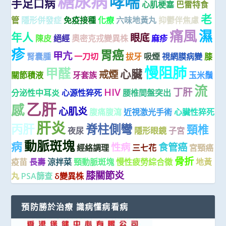
糖尿病
哮喘
手足口病
心肌梗塞
巴雷特食
老
管
隱形併發症
免疫接種
化療
六味地黃丸
抑鬱伴焦慮
痛風
濕
年人
眼底
陳皮
絕經
奧密克戎變異株
麻疹
疹
胃癌
甲亢
腎囊腫
一刀切
拔牙
吸煙
視網膜病變
膝
慢阻肺
甲醛
心臟
戒煙
關節積液
牙套族
玉米鬚
流
HIV
丁肝
分泌性中耳炎
心源性猝死
腰椎間盤突出
乙肝
感
心肌炎
腹痛腹瀉
近視激光手術
心臟性猝死
肝炎
丙肝
脊柱側彎
頸椎
夜尿
隱形眼鏡
子宮
動脈斑塊
病
性病
食管癌
經絡調理
三七花
宮頸癌
骨折
疫苗
長壽
涼拌菜
頸動脈斑塊
慢性疲勞綜合徵
地黃
膝關節炎
丸
PSA篩查
δ變異株
預防勝於治療 識病懂病看病