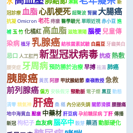
老年癡呆
肺結節
水
淋病
新
心肌梗死
大腸癌
血脂
冠診療
超聲波
腎臟
老花
抗凝
Omicron
痔瘡
醫學驗光
單眼近視
赤小豆
進
高血脂
腦梗
兒童傳
化橘紅
補
玉 竹
滋陰潛陽
乳腺癌
染病
植牙
結核菌素試驗
白扁豆
牙齒美白
新型冠狀病毒
熱敷
忌口
抗疫
人工肛門
牙周病
預防勝於治療
早搏
肺癌
腰突症
祛濕
胰腺癌
急救
黃芪
阿膠
甲狀腺結節
秦嶺教授
前列腺癌
偏方
安裝假牙
頸動脈
電子煙
黑豆
動態
肝癌
清零
精氣神
桑 椹
內分泌失調
關節滑膜
腰腿痛
中藥材
地中海貧血
壓瘡
肝豆病
孕前糖尿病
丁肝
傳播
腦卒中
枸杞子
血友病
藥酒
動脈硬化
新冠
穀芽