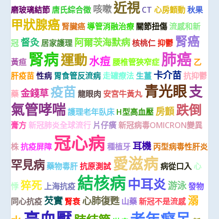
近視
咳嗽
磨玻璃結節
唐氏綜合徵
CT
心房顫動
秋果
甲狀腺癌
腎臟癌
導管消融治療
關節扭傷
流感和新
腎癌
督灸
阿爾茨海默病
冠
居家護理
核桃仁
抑鬱
腎病
肺癌
運動
水痘
黃疸
腰椎管狹窄症
乙
卡介苗
肝疫苗
性病
胃食管反流病
走罐療法
生薑
抗抑鬱
青光眼
支
疫苗
金錢草
藥
龍眼肉
安宮牛黃丸
氣管哮喘
跌倒
房顫
護理老年臥床
H型高血壓
膏方
新冠肺炎全球流行
片仔癀
新冠病毒OMICRON變異
冠心病
耳機
株
抗疫屏障
種植牙
丙型病毒性肝炎
愛滋病
罕見病
藥物毒肝
抗原測試
病從口入
心
結核病
中耳炎
猝死
游泳
悸
上海抗疫
發物
溺
芡實
心肺復甦
同心抗疫
腎衰
山藥
新冠不是流感
高血壓