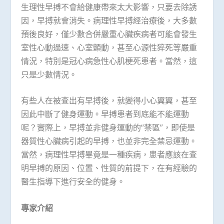
生理性早搏不會給健康帶來太大影響，只要去除誘
因，早搏就會消失。病理性早搏經治療後，大多數
預後良好，僅少數合併嚴重心臟疾病者可能會發生
室性心動過速、心室顫動，甚至心源性猝死等嚴重
情況，特別是冠心病急性心肌梗死患者。當然，這
只是少數情況。
有些人在被查出有早搏後，就變得小心翼翼，甚至
因此中斷了健身運動。早搏患者到底能不能運動
呢？實際上，早搏並非健身運動的“禁區”，即使是
器質性心臟病引起的早搏，也並非完全禁忌運動。
當然，病理性早搏畢竟是一種疾病，患者應該在查
明早搏的原因、位置、性質的前提下，在有經驗的
醫生指導下進行安全的健身。
專家介紹