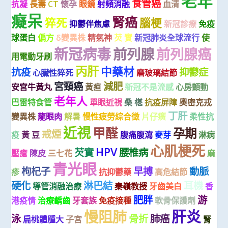
老年
食管癌
抗凝
長壽
CT
懷孕
眼鏡
射頻消融
血清
癡呆
腎癌
猝死
腦梗
抑鬱伴焦慮
新冠診療
免疫
球蛋白
偏方
δ變異株
精氣神
芡 實
新冠肺炎全球流行
使
新冠病毒
前列腺
前列腺癌
用電動牙刷
丙肝
中藥材
抗疫
抑鬱症
心臟性猝死
磨玻璃結節
宮頸癌
減肥
安宮牛黃丸
黃疸
新冠不是流感
心房顫動
老年人
巴雷特食管
單眼近視
桑 椹
抗疫屏障
奧密克戎
丁肝
變異株
龍眼肉
解暑
慢性疲勞綜合徵
片仔癀
柔性抗
近視
甲醛
孕期
戒煙
疫
黃 豆
腹痛腹瀉
麥芽
淋病
心肌梗死
HPV
芡實
腰椎病
壓瘡
陳皮
三七花
麻
青光眼
枸杞子
早搏
動脈
疹
抗抑鬱藥
高危結節
硬化
淋巴結
耳機
導管消融治療
秦嶺教授
牙齒美白
香
肥胖
游
港疫情
治療齲齒
牙套族
免疫接種
軟骨保護劑
肝炎
慢阻肺
泳
骨折
肺癌
扁桃體腫大
子宮
腎