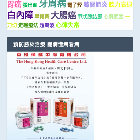
牙周病
胃癌
膝關節炎
聽力衰退
腦出血
電子煙
白內障
大腸癌
早搏藥
甲狀腺結節
心肌梗塞
一
心律失常
刀切
走罐療法
超聲波
預防勝於治療 識病懂病看病