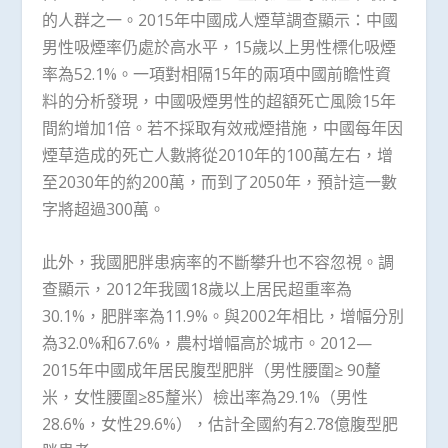
的人群之一。2015年中國成人煙草調查顯示：中國
男性吸煙率仍處於高水平，15歲以上男性標化吸煙
率為52.1%。一項對相隔15年的兩項中國前瞻性資
料的分析發現，中國吸煙男性的超額死亡風險15年
間約增加1倍。若不採取有效戒煙措施，中國每年因
煙草造成的死亡人數將從2010年的100萬左右，增
至2030年的約200萬，而到了2050年，預計這一數
字將超過300萬。
此外，我國肥胖患病率的不斷攀升也不容忽視。調
查顯示，2012年我國18歲以上居民超重率為
30.1%，肥胖率為11.9%。與2002年相比，增幅分別
為32.0%和67.6%，農村增幅高於城市。2012—
2015年中國成年居民腹型肥胖（男性腰圍≥ 90釐
米，女性腰圍≥85釐米）檢出率為29.1%（男性
28.6%，女性29.6%），估計全國約有2.78億腹型肥