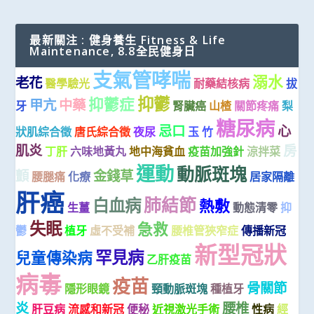
最新關注 : 健身養生 Fitness & Life
Maintenance, 8.8全民健身日
支氣管哮喘
溺水
老花
醫學驗光
耐藥結核病
拔
抑鬱
抑鬱症
甲亢
中藥
牙
腎臟癌
山楂
關節疼痛
梨
糖尿病
忌口
心
狀肌綜合徵
唐氏綜合徵
夜尿
玉 竹
肌炎
房
丁肝
六味地黃丸
地中海貧血
疫苗加強針
涼拌菜
運動
動脈斑塊
顫
金錢草
腰腿痛
化療
居家隔離
肝癌
肺結節
白血病
熱敷
生薑
動態清零
抑
失眠
急救
鬱
植牙
虛不受補
腰椎管狹窄症
傳播新冠
新型冠狀
罕見病
兒童傳染病
乙肝疫苗
病毒
疫苗
骨關節
隱形眼鏡
頸動脈斑塊
種植牙
炎
腰椎
肝豆病
流感和新冠
便秘
近視激光手術
性病
經