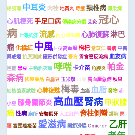
中耳炎
頸椎病
肉桂
絡調理
地黃丸
痔瘡
傳染病
冠心
心肌梗死
手足口病
傳染病分類
艾灸
病
流感
淋巴
心肺復蘇
上海抗疫
內分泌失調
中風
瘤
化橘紅
枸杞
H型高血壓
薏苡仁
暑病
中醫
血友病
藥戒煙
抗原測試
隱形併發症
膏方
胃食管反流病
哮喘
帕金
卡介苗
進補
黑豆
主動脈夾層
角膜炎
森病
國產藥品
白扁豆
玉米鬚
山藥
高血壓急症
秋果
梅毒
血脂
心肺復甦
結核菌素試驗
血癌
發物
赤
高血壓
腎病
甲狀腺
膝骨關節炎
小豆
癌
脊柱側彎
性病
廁所
安裝假牙
人工肛門
護脾
閃
愛滋病
乙肝
腰
宮頸癌疫苗
關節滑膜
Omicron