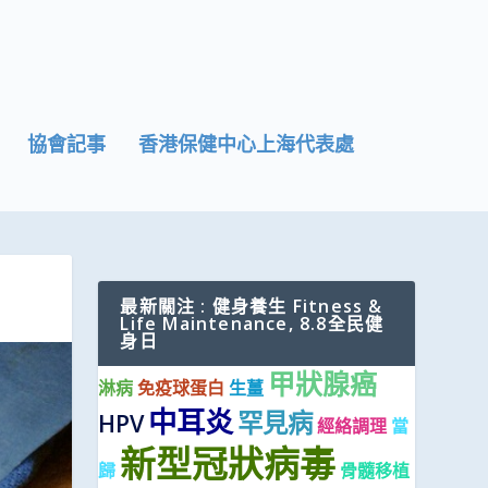
協會記事
香港保健中心上海代表處
最新關注 : 健身養生 Fitness &
Life Maintenance, 8.8全民健
身日
甲狀腺癌
淋病
免疫球蛋白
生薑
中耳炎
罕見病
HPV
經絡調理
當
新型冠狀病毒
歸
骨髓移植