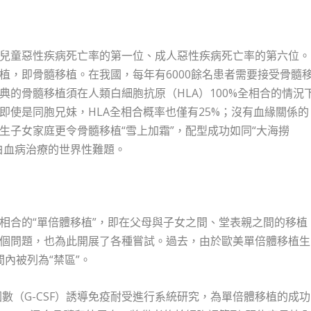
兒童惡性疾病死亡率的第一位、成人惡性疾病死亡率的第六位。
植，即骨髓移植。在我國，每年有6000餘名患者需要接受骨髓
經典的骨髓移植須在人類白細胞抗原（HLA）100%全相合的情況
即使是同胞兄妹，HLA全相合概率也僅有25%；沒有血緣關係的
生子女家庭更令骨髓移植“雪上加霜”，配型成功如同“大海撈
白血病治療的世界性難題。
相合的“單倍體移植”，即在父母與子女之間、堂表親之間的移植
個問題，也為此開展了各種嘗試。過去，由於歐美單倍體移植生
內被列為“禁區”。
因數（G-CSF）誘導免疫耐受進行系統研究，為單倍體移植的成功