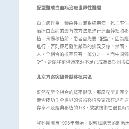
配型難成白血病治療世界性難題
白血病作為一種惡性血液系統疾病，死亡率佔
治療白血病的最有效方法是進行造血幹細胞移
植。骨髓移植前，患者首先要 “配型”，因為
進行，否則極易發生嚴重的排異反應。然而，
人，全相合的概率只有十萬分之一。而中國獨
針”。骨髓移植供體來源不足已成為長期困擾
北京方案突破骨髓移植禁區
既然配型全相合的概率很低，那麼配型非完全
能否成功？全世界的骨髓移植專家都在思考這
存率不及經典移植的1/3，故該技術在很長時間
我科團隊自1996年開始，對粒細胞集落刺激