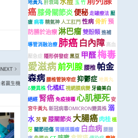
前列腺
水痘
地黃丸
肝衰竭
玉 竹
癌
膝骨關節炎
便秘
走罐療法
壓
性病
骨折
預
瘡
病毒
精氣神
人工肛門
淋巴瘤
防勝於治療
雙酚類
進補
肺癌
白內障
導管消融治療
高血
梅毒
甲醛
壓急症
隱形併發症
黑豆
愛滋病
帕金
前列腺
腰椎
NEXT
森病
抑鬱症
腰椎管狹窄症
地黃丸
患者贏生機
化橘紅
δ變異株
視網膜病變
牙齒美白
心肌梗死
腎癌
絕經
免疫接種
安
溺
宮牛黃丸
新冠病毒OMICRON變異株
大腸癌
水
膝關節炎
肉桂
芡 實
植
白血病
牙
關節扭傷
胃腸道腫瘤
腰腿
咳嗽
食管癌