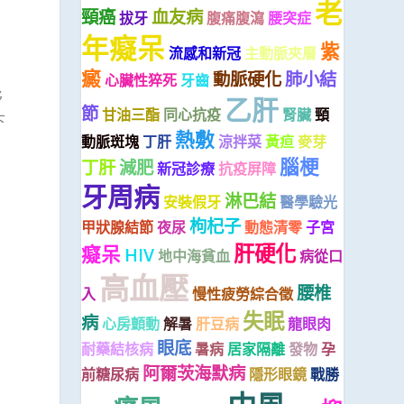
老
頸癌
血友病
拔牙
腹痛腹瀉
腰突症
年癡呆
紫
流感和新冠
主動脈夾層
癜
動脈硬化
肺小結
心臟性猝死
牙齒
移
乙肝
節
甘油三酯
同心抗疫
腎臟
頸
下
熱敷
動脈斑塊
丁肝
涼拌菜
黃疸
麥芽
腦梗
丁肝
減肥
新冠診療
抗疫屏障
牙周病
淋巴結
安裝假牙
醫學驗光
枸杞子
甲狀腺結節
夜尿
動態清零
子宮
肝硬化
癡呆
HIV
地中海貧血
病從口
高血壓
腰椎
入
慢性疲勞綜合徵
失眠
病
心房顫動
解暑
肝豆病
龍眼肉
眼底
耐藥結核病
暑病
居家隔離
發物
孕
阿爾茨海默病
前糖尿病
隱形眼鏡
戰勝