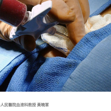
學人民醫院血液科教授
黃曉軍