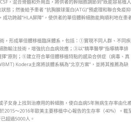
CSF，混合骨髓和外周血，將供者的幹細胞調節到“既能容易植
態；然後給予患者 “抗胸腺球蛋白(ATG)”預處理和聯合免疫抑
成功跨越“HLA屏障”，使供者的單倍體幹細胞能夠順利地在患
術，形成單倍體移植臨床體系，包括：①實現不同人群、不同疾
細胞輸注技術，增強抗白血病效應；③以“精準醫學”指導精準排
選擇”原則；⑤建立符合單倍體移植特點的感染合併症（病毒、真
BMT) Kodera主席將該體系稱為“北京方案”，並將其推薦為缺
母或子女身上找到治療用的幹細胞，使白血病5年無病生存率由化
高於2015～2016年歐美主要移植中心報告的生存率（40%）。截
已超過5000人。