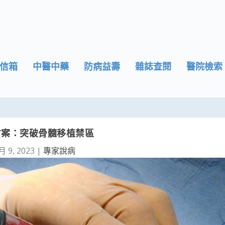
信箱
中醫中藥
防病益壽
雜誌查閱
醫院檢索
方案：突破骨髓移植禁區
月 9, 2023
|
專家說病