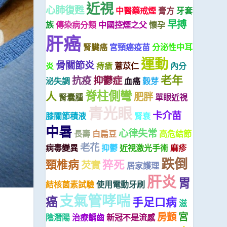
近視
心肺復甦
中醫藥戒煙
膏方
牙套
早搏
族
傳染病分類
中國控煙之父
懷孕
肝癌
腎臟癌
宮頸癌疫苗
分泌性中耳
運動
骨關節炎
炎
痔瘡
薏苡仁
內分
老年
抗疫
抑鬱症
泌失調
血癌
穀芽
脊柱側彎
人
肥胖
腎囊腫
單眼近視
青光眼
卡介苗
膝關節積液
腎衰
中暑
心律失常
長壽
白扁豆
高危結節
老花
病毒變異
抑鬱
近視激光手術
麻疹
跌倒
頸椎病
猝死
芡實
居家護理
肝炎
胃
結核菌素試驗
使用電動牙刷
支氣管哮喘
癌
手足口病
滋
房顫
宮
陰潛陽
治療齲齒
新冠不是流感