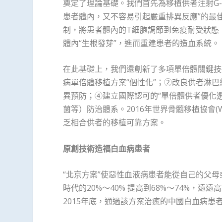
奠定了理論基礎。我們首先為移植供者注射G-
患者體內，又不容易引起嚴重排異反應”的最佳狀
制，將患者體內的T細胞調節到免疫耐受狀態，
體內“生根發芽”，進而重建患者的造血系統。
在此基礎上，我們還創新了多項單倍體關鍵技
病單倍體移植方案“個性化”；②改良供者淋巴
異預防；④建立國際認可的“單倍體供者優化
菌等）防治體系。2016年世界骨髓移植協會(W
乏相合供者的移植可靠方案。
原創技術造福白血病患者
“北京方案”使惡性血液病患者能從自己的父
時代的20%～40% 提高到68%～74%，遠遠
2015年底，通過該方案治癒的中國白血病患者