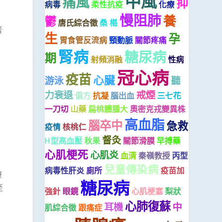
中風
痛風
抑
入
病毒
柔性抗疫
化療
慢阻肺
養
鬱
唐氏綜合徵
桑 椹
者
生
孕
胃食管反流病
頸動脈
關節疼痛
腎病
糖尿病
期
射頻消融
性病
冠心病
疫苗
心臟
游泳
聽
力衰退
戒煙
偏方
抗凝
腦出血
三七花
一刀切
山藥
扁桃體腫大
奧密克戎變異株
高血脂
腦卒中
急救
疫情
核桃仁
督灸
H型高血壓
秋果
關節滑膜
早搏藥
心肌梗死
心肌炎
血清
秦嶺教授
丙型
兒童傳染病
病毒性肝炎
廁所
疫苗加
療
糖尿病
至
強針
眼鏡
心肌梗塞
梨狀
心肺復蘇
耳機
中
肌綜合徵
跟痛症