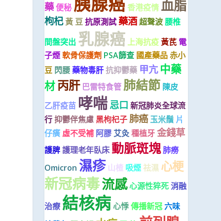
胰腺癌
血脂
藥
便秘
香港疫情
枸杞
藥酒
黃 豆
抗原測試
超聲波
腰椎
乳腺癌
間盤突出
上海抗疫
黃芪
電
子煙
軟骨保護劑
PSA篩查
國產藥品
赤小
中藥
甲亢
豆
閃腰
藥物毒肝
抗抑鬱藥
肺結節
丙肝
材
巴雷特食管
陳皮
哮喘
忌口
乙肝疫苗
新冠肺炎全球流
肺癌
行
抑鬱伴焦慮
黑枸杞子
玉米鬚
片
金錢草
仔癀
虛不受補
阿膠
艾灸
種植牙
動脈斑塊
護脾
護理老年臥床
肺癆
濕疹
心梗
Omicron
山楂
吸煙
祛濕
新冠病毒
流感
心源性猝死
消融
結核病
治療
心悸
傳播新冠
六味