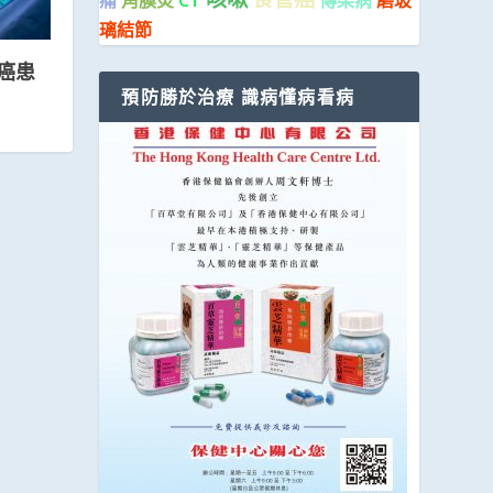
痛
角膜炎
CT
傳染病
磨玻
璃結節
癌患
預防勝於治療 識病懂病看病