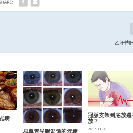
SHARE:
乙肝轉
冠脈支架到底放還
式病”
放？
2017-11-01
易與青光眼混淆的疾病