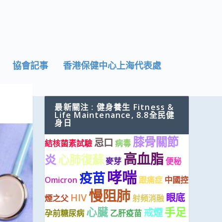
協會記事
香港保健中心上海代表處
最新關注 : 健身養生 Fitness &
Life Maintenance, 8.8全民健
身日
膝骨關節
忌口
結核菌素試驗
病毒
高血脂
炎
心肺復蘇
麥芽
便秘
哮喘
疫苗
Omicron
跟痛症
中國控
慢阻肺
HIV
眼底
煙之父
射頻消融
心臟
手足
戒煙
孕前糖尿病
乙肝疫苗