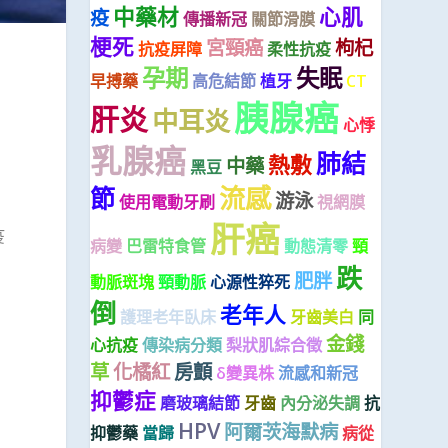
中藥材
心肌
疫
傳播新冠
關節滑膜
梗死
宮頸癌
枸杞
抗疫屏障
柔性抗疫
孕期
失眠
早搏藥
高危結節
植牙
CT
胰腺癌
肝炎
中耳炎
心悸
乳腺癌
肺結
熱敷
中藥
黑豆
流感
節
游泳
使用電動牙刷
視網膜
肝癌
疫
病變
巴雷特食管
動態清零
頸
跌
肥胖
動脈斑塊
頸動脈
心源性猝死
倒
老年人
護理老年臥床
牙齒美白
同
金錢
心抗疫
傳染病分類
梨狀肌綜合徵
草
化橘紅
房顫
δ變異株
流感和新冠
抑鬱症
磨玻璃結節
牙齒
內分泌失調
抗
HPV
阿爾茨海默病
抑鬱藥
當歸
病從