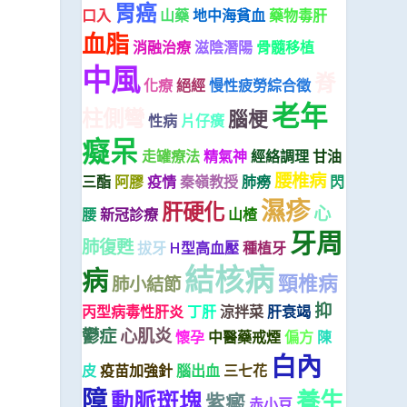
胃癌
口入
山藥
地中海貧血
藥物毒肝
血脂
消融治療
滋陰潛陽
骨髓移植
中風
脊
化療
絕經
慢性疲勞綜合徵
老年
柱側彎
腦梗
性病
片仔癀
癡呆
走罐療法
精氣神
經絡調理
甘油
腰椎病
三酯
阿膠
疫情
秦嶺教授
肺癆
閃
濕疹
肝硬化
心
腰
新冠診療
山楂
牙周
，
肺復甦
拔牙
H型高血壓
種植牙
結核病
病
頸椎病
肺小結節
抑
丙型病毒性肝炎
丁肝
涼拌菜
肝衰竭
鬱症
心肌炎
懷孕
中醫藥戒煙
偏方
陳
白內
皮
疫苗加強針
腦出血
三七花
障
養生
動脈斑塊
紫癜
赤小豆