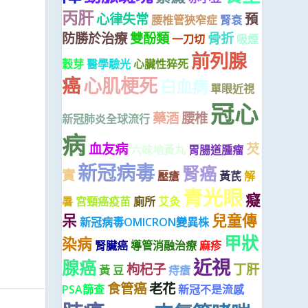
丙肝
心律失常
預
腰椎管狹窄症
腎衰
防勝於治療
雙酚類
骨折
一刀切
吸煙
前列腺
穀芽
醫學驗光
心臟性猝死
癌
心肌梗死
白血病
單眼近視
冠心
藥酒
腰椎
新冠肺炎全球流行
病
血友病
芡
六味地黃丸
胃腸道腫瘤
新冠病毒
腎癌
實
壓瘡
黃芪
解
青光眼
癡
暑
宮頸癌疫苗
廁所
艾灸
呆
兒童傳
新冠病毒OMICRON變異株
甲狀
染病
腎臟癌
導管消融治療
麻疹
近視
腺癌
枸杞子
丁肝
黃 豆
痔瘡
食管癌
老花
PSA篩查
新冠不是流感