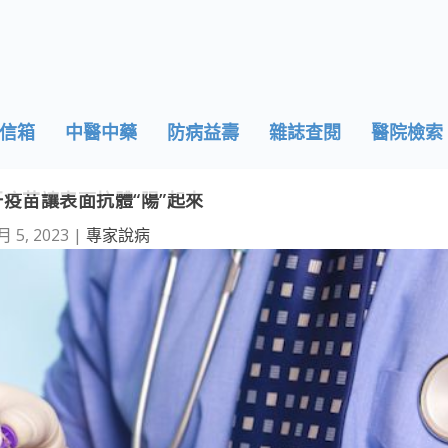
信箱
中醫中藥
防病益壽
雜誌查閱
醫院檢索
疫苗讓表面抗體“陽”起來
月 5, 2023
|
專家說病