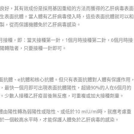
良好，其有效成份是採用基因重組的方法而獲得的乙肝病毒表面
生表面抗體。當人體有乙肝病毒侵入時，這些表面抗體就可以和
製，從而保護機體免於乙肝病毒感染。
6月接種，即：當天接種第一針，1個月時接種第二針，6個月時接
陽轉陰者，只要接種一針即可。
表面抗體、e抗體和核心抗體。但只有表面抗體對人體有保護作用
，最快一個月即可出現表面抗體陽性，超過90%的人在6個月的
。少數人接種乙肝疫苗後無反應，可重複或加大接種劑量。
由陽性轉為弱陽性或陰性、或低於10 mIU/ml時，就應考慮重
於一個較高水平時，才能保護人體免於乙肝病毒的感染。