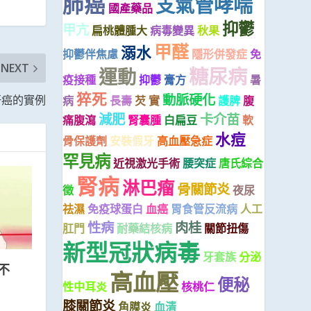
肺癌
支氣管哮喘
國產藥品
抑鬱
甲亢
扁桃體腫大
病毒變異
秋果
甲醛
溺水
抑鬱伴焦慮
隱形併發症
免
NEXT
糖尿病
運動
疫接種
抑鬱
膏方
暑
猝死
動脈硬化
肝癌的實例
病
長壽
芡 實
護脾
腹
減肥
卡介苗
痛腹瀉
腎囊腫
白扁豆
軟
水痘
骨保護劑
安裝假牙
高血壓急症
罕見病
近視激光手術
腰突症
唐氏綜合
腎病
淋巴瘤
骨關節炎
徵
夜尿
祛濕
免疫球蛋白
血癌
胃食管反流病
人工
性病
肉桂
肛門
耐藥結核病
關節扭傷
新型冠狀病毒
牙套族
分泌
不
高血壓
便秘
性中耳炎
核桃仁
膝關節炎
角膜炎
血清