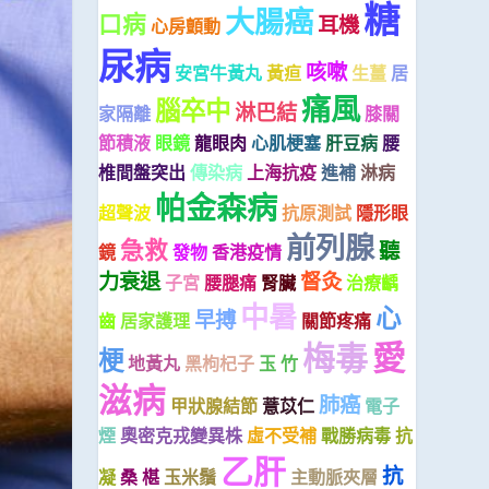
糖
大腸癌
口病
耳機
心房顫動
尿病
咳嗽
安宮牛黃丸
黃疸
生薑
居
痛風
腦卒中
淋巴結
家隔離
膝關
節積液
眼鏡
龍眼肉
心肌梗塞
肝豆病
腰
椎間盤突出
傳染病
上海抗疫
進補
淋病
帕金森病
超聲波
抗原測試
隱形眼
前列腺
急救
聽
鏡
發物
香港疫情
力衰退
督灸
子宮
腰腿痛
腎臟
治療齲
中暑
心
早搏
齒
居家護理
關節疼痛
愛
梅毒
梗
地黃丸
黑枸杞子
玉 竹
滋病
肺癌
甲狀腺結節
薏苡仁
電子
煙
奧密克戎變異株
虛不受補
戰勝病毒
抗
乙肝
抗
凝
桑 椹
玉米鬚
主動脈夾層