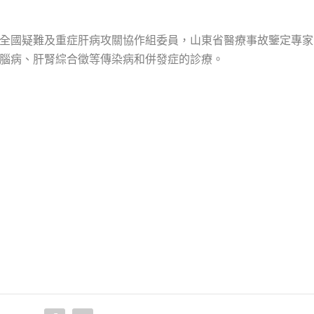
全國疑難及重症肝病攻關協作組委員，山東省醫療事故鑒定專家
腦病、肝腎綜合徵等傳染病和併發症的診療。