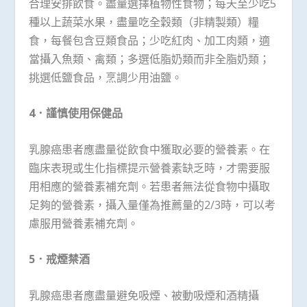
合理安排飲食。盡量選擇植物性食物；每天至少吃5
種以上蔬菜水果，盡量吃全穀類（非精製類）糧
食，每餐包含豆類食品；少吃紅肉、加工肉類，適
當攝入魚類、禽類；多選低脂奶類而非全脂奶類；
挑選低鹽食品，烹調少用油鹽。
4
．謹慎使用保健品
乳腺癌患者應盡量從飲食中獲取必要的營養素。在
臨床表現或生化指標提示營養素缺乏時，才需要服
用相應的營養素補充劑。若患者無法從食物中攝取
足夠的營養素，攝入量僅為推薦量的2/3時，可以考
慮服用營養素補充劑。
5
．戒煙禁酒
乳腺癌患者應盡量避免吸煙、被動吸煙和酒精攝