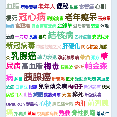
血脂
便秘
老年人
心肌
食管癌
病毒變異
生薑
冠心病
老年癡呆
梗死
戰勝病毒
玉米鬚
宮頸癌
金錢草
壓瘡
胃食管反流病
滋陰潛陽
腎衰
消融
結核病
治療
一刀切
長壽
暑病
乙肝疫苗
安裝假牙
新冠病毒
肝硬化
中國控煙之父
同心抗疫
角膜
乳腺癌
糖
聽力衰退
藥酒
炎
孕前糖尿病
膏方
梅毒
尿病
帕金森
高血脂
骨折
超聲波
胰腺癌
病
解暑
肝衰竭
植牙
頸動脈斑塊
高血壓
兒童傳染病
枸杞子
急症
白扁豆
眼鏡
新冠診療
秋果
猝死
減肥
病從口入
山楂
動態清零
芡 實
新冠病毒
前列腺
心梗
丙肝
OMICRON變異株
唐氏綜合徵
癌
脊柱側彎
熱敷
腎囊腫
黃疸
視網膜病變
薏苡仁