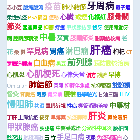
牙周病
疫苗
肺小結節
赤小豆
腹痛腹瀉
電子煙
膝骨關
心臟
戒煙
化橘紅
柔性抗疫
PSA篩查
便秘
節炎
國產藥品
抑鬱
痔瘡
甲狀腺結節
拔牙
使用電動牙
中暑
芡實
膝關節炎
老
刷
膝關節積液
耐藥結核病
肝癌
淋巴瘤
罕見病
胃癌
花
枸杞
桑 椹
CT
前列腺
白血病
預防勝於治療
胃腸道腫瘤
黑豆
心肌梗死
心肌炎
心律失常
早搏
偏方
護脾
肺結節
雙酚類
Omicron
閃腰
抑鬱伴焦慮
抗抑鬱藥
督灸
腰椎
HIV
腎臟癌
阿膠
傳染病
醫學驗光
甘油三酯
慢阻肺
中藥材
祛濕
單眼近視
性病
導管消融治療
肝炎
丁肝
上海抗疫
麥芽
早搏藥
抗疫屏障
藥物毒肝
甲狀腺癌
腰腿痛
中醫藥戒煙
分泌性中耳炎
腰椎間
手足口病
盤突出
射頻消融
玉 竹
夜尿
免疫球蛋白
心