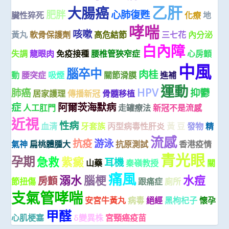
乙肝
大腸癌
肥胖
心肺復甦
臟性猝死
化療
地
哮喘
咳嗽
黃丸
軟骨保護劑
高危結節
三七花
內分泌
白內障
失調
龍眼肉
免疫接種
腰椎管狹窄症
心房顫
中風
腦卒中
肉桂
動
腰突症
吸煙
關節滑膜
進補
運動
HPV
肺癌
抑鬱
居家護理
傳播新冠
骨髓移植
症
阿爾茨海默病
人工肛門
走罐療法
新冠不是流感
近視
性病
血清
牙套族
丙型病毒性肝炎
黃 豆
發物
精
流感
抗疫
游泳
氣神
扁桃體腫大
抗原測試
香港疫情
青光眼
孕期
急救
紫癜
耳機
山藥
秦嶺教授
關
痛風
溺水
腦梗
水痘
房顫
節扭傷
跟痛症
廁所
支氣管哮喘
安宮牛黃丸
病毒
絕經
黑枸杞子
懷孕
甲醛
心肌梗塞
δ變異株
宮頸癌疫苗