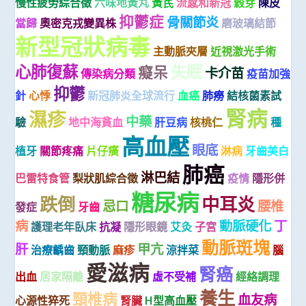
慢性疲勞綜合徵
六味地黃丸
黃芪
流感和新冠
穀芽
陳皮
抑鬱症
骨關節炎
當歸
奧密克戎變異株
磨玻璃結節
新型冠狀病毒
主動脈夾層
近視激光手術
心肺復蘇
失眠
癡呆
卡介苗
傳染病分類
疫苗加強
抑鬱
針
心悸
新冠肺炎全球流行
血癌
肺癆
結核菌素試
腎病
濕疹
中藥
驗
地中海貧血
肝豆病
核桃仁
種
高血壓
眼底
植牙
關節疼痛
片仔癀
淋病
牙齒美白
肺癌
淋巴結
巴雷特食管
梨狀肌綜合徵
疫情
隱形併
糖尿病
跌倒
中耳炎
忌口
腰椎
發症
牙齒
病
動脈硬化
丁
護理老年臥床
抗凝
隱形眼鏡
艾灸
子宮
動脈斑塊
肝
甲亢
治療齲齒
頸動脈
麻疹
涼拌菜
腦
愛滋病
腎癌
出血
居家隔離
虛不受補
經絡調理
養生
頸椎病
血友病
心源性猝死
腎臟
H型高血壓