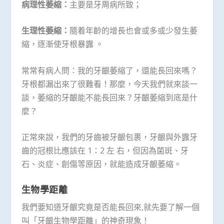
病理性萎縮：
主要是牙周病所致；
生理性萎縮：
隨着年齡的增長也會或多或少發生萎
縮，逐漸使牙根暴露 。
常常有病人問：我的牙齦萎縮了，還能長回來嗎？
牙根都漏出來了很難看！那麼，今天我們就來談一
談，萎縮的牙齦能不能長回來？牙齦萎縮到底是什
麼？
正常來說，我們的牙齒被牙齦包裹，牙齦與外露牙
齒的冠根比應該在 1：2 左 右，但因為菌斑、牙
石、炎症、創傷等原因，就能造成牙齦萎縮。
生物學距離
我們要知道牙齦究竟是否能長回來,就先要了解一個
叫「牙齦生物學距離」的神奇現象！