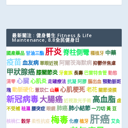
最新關注 : 健身養生 Fitness & Life
Maintenance, 8.8全民健身日
肝炎
脊柱側彎
中藥
國產藥品
甘油三酯
種植牙
疫苗
血友病
阿爾茨海默病
單眼近視
抑鬱伴焦慮
甲狀腺癌
膝關節炎
牙套族
長壽
巴雷特食管
動態
心臟
心肌炎
清零
走罐療法
抗凝
阿膠
腦出血
頸動脈斑
心肌梗死
動脈硬化
老花
塊
薏苡仁
山藥
關節滑膜
新冠病毒
大腸癌
高血脂
近視激光手術
虛
肺癌
肺小結節
不受補
祛濕
腰突症
眼鏡
一刀切
黃 豆
肝癌
梅毒
核桃仁
穀芽
柔性抗疫
化療
植牙
艾灸