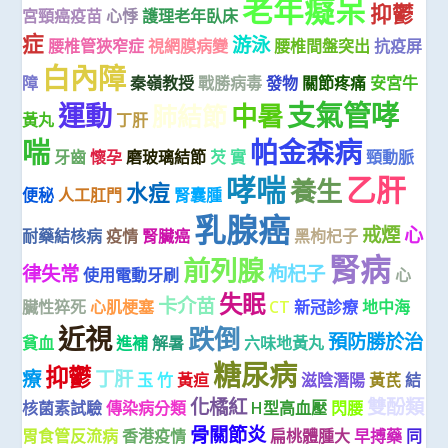
老年癡呆
抑鬱
宮頸癌疫苗
心悸
護理老年臥床
症
游泳
腰椎管狹窄症
視網膜病變
腰椎間盤突出
抗疫屏
白內障
障
秦嶺教授
戰勝病毒
發物
關節疼痛
安宮牛
支氣管哮
運動
中暑
肺結節
黃丸
丁肝
喘
帕金森病
牙齒
懷孕
磨玻璃結節
芡 實
頸動脈
哮喘
乙肝
養生
水痘
便秘
人工肛門
腎囊腫
乳腺癌
戒煙
心
耐藥結核病
疫情
腎臟癌
黑枸杞子
腎病
前列腺
律失常
枸杞子
使用電動牙刷
心
失眠
卡介苗
臟性猝死
心肌梗塞
CT
新冠診療
地中海
近視
跌倒
預防勝於治
貧血
進補
解暑
六味地黃丸
糖尿病
抑鬱
療
丁肝
玉 竹
黃疸
滋陰潛陽
黃芪
結
化橘紅
雙酚類
核菌素試驗
傳染病分類
H型高血壓
閃腰
骨關節炎
胃食管反流病
香港疫情
扁桃體腫大
早搏藥
同