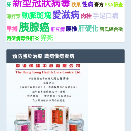
新型冠狀病毒
性病
牙
秋果
膏方
PSA篩查
愛滋病
動脈斑塊
手足口病
肉桂
涼拌菜
胰腺癌
肝硬化
早搏
腰椎
肝豆病
唐氏綜合徵
猝死
丙型病毒性肝炎
預防勝於治療 識病懂病看病