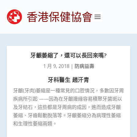
香港保健協會
牙齦萎縮了，還可以長回來嗎?
1 月 9, 2018
|
防病益壽
牙科醫生 趙汗青
牙齦(牙肉)萎縮是一種常見的口腔情況，多數因牙周
疾病所引起 ——因為在牙齦邊緣容易積聚牙菌斑以
及牙結石，這些都是牙周病的成因，進而造成牙齦
萎縮、牙齒鬆動脫落等。牙齦萎縮分為病理性萎縮
和生理性萎縮兩類。