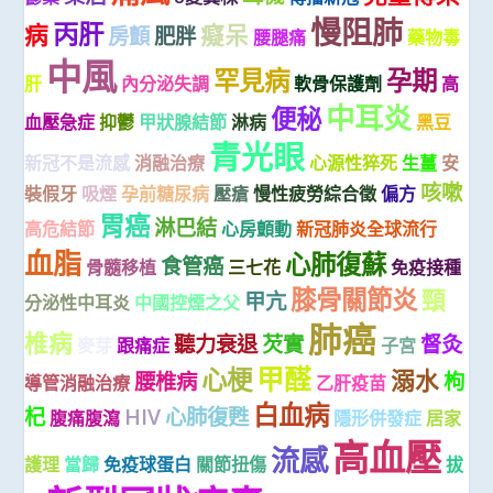
慢阻肺
丙肝
病
癡呆
房顫
肥胖
腰腿痛
藥物毒
中風
罕見病
孕期
肝
內分泌失調
軟骨保護劑
高
中耳炎
便秘
血壓急症
抑鬱
甲狀腺結節
淋病
黑豆
青光眼
新冠不是流感
消融治療
心源性猝死
生薑
安
咳嗽
裝假牙
吸煙
孕前糖尿病
壓瘡
慢性疲勞綜合徵
偏方
胃癌
淋巴結
高危結節
心房顫動
新冠肺炎全球流行
血脂
心肺復蘇
食管癌
骨髓移植
三七花
免疫接種
膝骨關節炎
頸
甲亢
分泌性中耳炎
中國控煙之父
肺癌
椎病
聽力衰退
芡實
督灸
麥芽
跟痛症
子宮
甲醛
心梗
溺水
腰椎病
枸
導管消融治療
乙肝疫苗
白血病
杞
HIV
心肺復甦
腹痛腹瀉
隱形併發症
居家
高血壓
流感
護理
當歸
免疫球蛋白
關節扭傷
拔