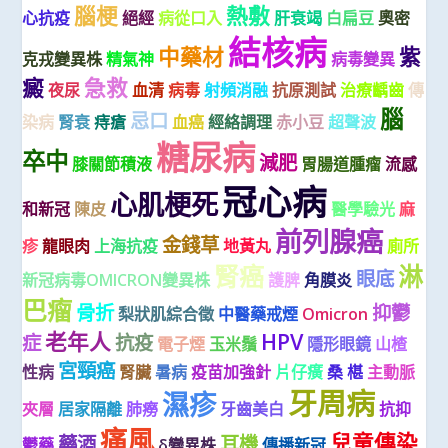
腦梗
熱敷
心抗疫
絕經
病從口入
肝衰竭
白扁豆
奧密
結核病
中藥材
紫
克戎變異株
精氣神
病毒變異
癜
急救
夜尿
血清
病毒
射頻消融
抗原測試
治療齲齒
傳
腦
忌口
染病
腎衰
痔瘡
血癌
經絡調理
赤小豆
超聲波
糖尿病
卒中
減肥
膝關節積液
胃腸道腫瘤
流感
冠心病
心肌梗死
和新冠
陳皮
醫學驗光
麻
前列腺癌
金錢草
疹
龍眼肉
上海抗疫
地黃丸
廁所
腎癌
淋
眼底
新冠病毒OMICRON變異株
護脾
角膜炎
巴瘤
骨折
抑鬱
梨狀肌綜合徵
中醫藥戒煙
Omicron
老年人
HPV
症
抗疫
電子煙
玉米鬚
隱形眼鏡
山楂
宮頸癌
性病
腎臟
暑病
疫苗加強針
片仔癀
桑 椹
主動脈
牙周病
濕疹
夾層
居家隔離
肺癆
牙齒美白
抗抑
痛風
兒童傳染
藥酒
耳機
鬱藥
δ變異株
傳播新冠