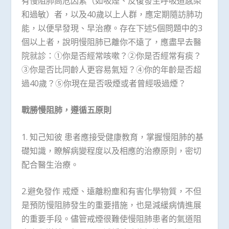
有慢阻肺高危因素（如吸煙、反復發生呼吸道感染
和過敏）者，以及40歲以上人群，應定期隨訪肺功
能，以便早發現、早治療。存在下述5個問題中的3
個以上者，說明慢阻肺已離你不遠了，應盡早去醫
院就診：①你是否經常咳嗽？②你是否經常有痰？
③你是否比同齡人更容易氣短？④你的年齡是否超
過40歲？⑤你現在是否吸煙或者曾經吸過煙？
戰勝慢阻肺，遵循五原則
1. 知己知彼 患者應接受健康教育，掌握慢阻肺的基
礎知識，瞭解病變程度以及相應的治療原則，密切
配合醫生治療。
2.避免發作 戒煙、遠離粉塵和有害化學物質，不但
是預防慢阻肺發生的重要措施，也是減緩病情進展
的重要手段。儘管戒煙很難使慢阻肺患者的氣道阻