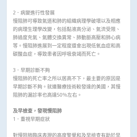
2．病變進行性發展
慢阻肺可導致氣道和肺的組織病理學破壞以及相應
的病理生理學改變，包括黏液高分泌、氣流受限、
肺過度充氣、氣體交換異常、肺動脈高壓和肺心病
等。慢阻肺進展到一定程度還會出現低氧血症和高
碳酸血症，導致患者因呼吸衰竭而死亡。
3．早期診斷不夠
慢阻肺的死亡率之所以居高不下，最主要的原因是
早期診斷不夠。就連醫療技術較發達的美國，其慢
阻肺的漏診率也高達50％左右。
及早檢查，發現慢阻肺
1．重視早期症狀
對慢阻肺臨床表現的高度警覺和及早檢查有助於早