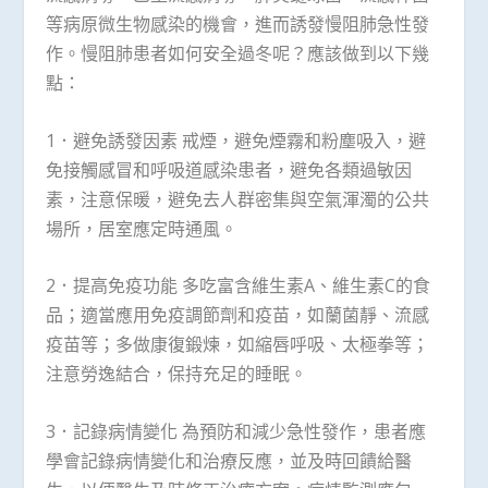
等病原微生物感染的機會，進而誘發慢阻肺急性發
作。慢阻肺患者如何安全過冬呢？應該做到以下幾
點：
1．避免誘發因素 戒煙，避免煙霧和粉塵吸入，避
免接觸感冒和呼吸道感染患者，避免各類過敏因
素，注意保暖，避免去人群密集與空氣渾濁的公共
場所，居室應定時通風。
2．提高免疫功能 多吃富含維生素A、維生素C的食
品；適當應用免疫調節劑和疫苗，如蘭菌靜、流感
疫苗等；多做康復鍛煉，如縮唇呼吸、太極拳等；
注意勞逸結合，保持充足的睡眠。
3．記錄病情變化 為預防和減少急性發作，患者應
學會記錄病情變化和治療反應，並及時回饋給醫