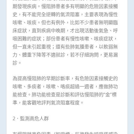
期發現疾病。慢阻肺患者多有明顯的危險因素接觸
史，有不能完全逆轉的氣流阻塞，主要表現為慢性
咳嗽、咳痰。但也有例外，比如不少患者無明顯臨
床症狀，直到疾病中晚期，才出現活動後氣急、呼
吸困難的症狀；部份患者有慢性咳嗽、咳痰症狀，
但一直未引起重視；還有些肺氣腫患者，以軟弱無
力、體重下降等不適就診，若不仔細詢問，更易漏
診。
為提高慢阻肺的早期診斷率，有危險因素接觸史的
咳嗽、多痰者，咳嗽、咯痰超過一週者，應做肺功
能檢查。肺功能檢查是診斷和評估慢阻肺的“金”標
準，能客觀地評判氣流阻塞程度。
2．監測高危人群