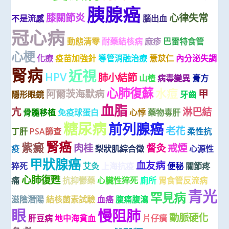
胰腺癌
膝關節炎
心律失常
不是流感
腦出血
冠心病
動態清零
耐藥結核病
麻疹
巴雷特食管
心梗
化療
疫苗加強針
導管消融治療
薏苡仁
內分泌失調
腎病
近視
HPV
肺小結節
山楂
病毒變異
膏方
心肺復蘇
水痘
阿爾茨海默病
甲
隱形眼鏡
牙齒
血脂
亢
淋巴結
骨髓移植
免疫球蛋白
心悸
藥物毒肝
糖尿病
前列腺癌
老花
丁肝
PSA篩查
柔性抗
腎癌
紫癜
肉桂
督灸
戒煙
疫
梨狀肌綜合徵
心源性
甲狀腺癌
血友病
猝死
艾灸
上海抗疫
便秘
關節疼
心肺復甦
痛
抗抑鬱藥
心臟性猝死
廁所
胃食管反流病
青光
罕見病
滋陰潛陽
結核菌素試驗
血癌
腹痛腹瀉
眼
慢阻肺
動脈硬化
肝豆病
地中海貧血
片仔癀