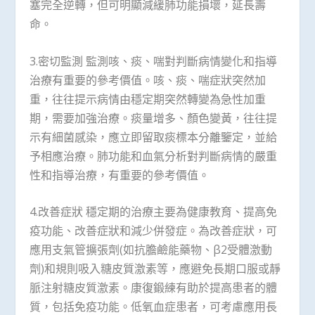
塞完全逆轉，但可明顯減緩肺功能損壞，延長壽
命。
3.密切監測 監測咳、痰、喘對判斷病情變化和指導
治療有重要的參考價值。咳、痰、喘症狀突然加
重，往往提示病情由穩定期突然轉變為急性加重
期，需要加強治療。痰量增多、顏色變黃，往往提
示有細菌感染，應立即留取痰標本分離鑒定，並給
予相應治療。肺功能和血氣分析對判斷病情的嚴重
性和指導治療，有重要的參考價值。
4.改善症狀 穩定期的治療主要為健康教育、提高免
疫功能、改善症狀和減少併發症。為改善症狀，可
應用支氣管擴張劑(如抗膽鹼能藥物、β2受體激動
劑)和規則吸入糖皮質激素等，應避免長期口服或靜
脈注射糖皮質激素。康復鍛練有助於提高患者的體
質，包括免疫功能。低氧血症患者，可考慮應用長