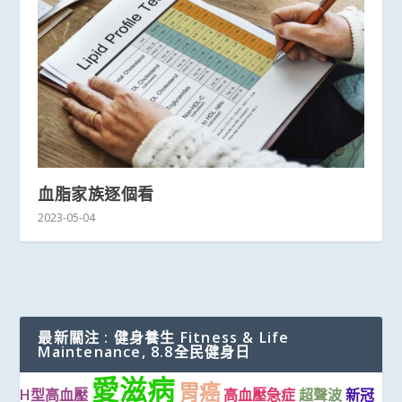
血脂家族逐個看
2023-05-04
最新關注 : 健身養生 Fitness & Life
Maintenance, 8.8全民健身日
愛滋病
胃癌
H型高血壓
高血壓急症
超聲波
新冠