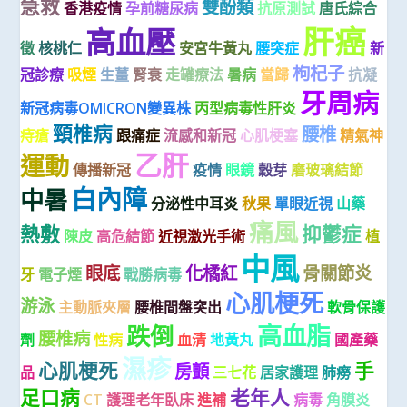
急救
雙酚類
香港疫情
孕前糖尿病
抗原測試
唐氏綜合
肝癌
高血壓
徵
核桃仁
安宮牛黃丸
腰突症
新
枸杞子
冠診療
吸煙
生薑
腎衰
走罐療法
暑病
當歸
抗凝
牙周病
新冠病毒OMICRON變異株
丙型病毒性肝炎
頸椎病
腰椎
痔瘡
跟痛症
流感和新冠
心肌梗塞
精氣神
乙肝
運動
傳播新冠
疫情
眼鏡
穀芽
磨玻璃結節
白內障
中暑
分泌性中耳炎
秋果
單眼近視
山藥
痛風
熱敷
抑鬱症
陳皮
高危結節
近視激光手術
植
中風
眼底
化橘紅
骨關節炎
牙
電子煙
戰勝病毒
心肌梗死
游泳
主動脈夾層
腰椎間盤突出
軟骨保護
高血脂
跌倒
腰椎病
劑
性病
血清
地黃丸
國產藥
濕疹
心肌梗死
手
房顫
品
三七花
居家護理
肺癆
足口病
老年人
CT
護理老年臥床
進補
病毒
角膜炎