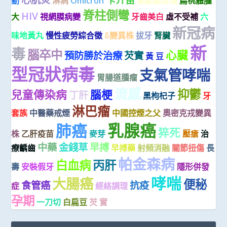
動
淋病
Omicron
頸動脈斑塊
扁桃體腫
脊柱側彎
HIV
大
視網膜病變
牙齒美白
虛不受補
六
新冠病
味地黃丸
慢性疲勞綜合徵
δ變異株
拔牙
腎臟
新
毒
腦卒中
心臟
預防勝於治療
芡實
黃 豆
型冠狀病毒
支氣管哮喘
胃腸道腫瘤
流感
抑鬱
兒童傳染病
腦梗
丁肝
黑枸杞子
牙
淋巴瘤
套族
中醫藥戒煙
中國控煙之父
奧密克戎變異
乳腺癌
肺癌
猝死
株
乙肝疫苗
麥芽
壓瘡
治
中藥
金錢草
早搏
療齲齒
早搏藥
射頻消融
關節扭傷
長
帕金森病
白血病
丙肝
壽
安裝假牙
隱形併發
哮喘
大腸癌
便秘
食管癌
抗疫
症
經絡調理
孕期
一刀切
白扁豆
芡 實