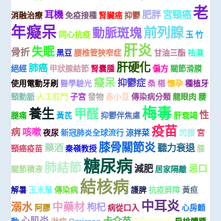
老
耳機
肥胖
宮頸癌
消融治療
免疫接種
腎臟癌
抑鬱
年癡呆
前列腺
動脈斑塊
同心抗疫
玉 竹
肝炎
失眠
骨折
黑豆
腰椎管狹窄症
甘油三酯
祛濕
肝硬化
肺癌
絕經
甲狀腺結節
腎囊腫
偏方
關節滑膜
癡呆
抑鬱症
使用電動牙刷
醫學驗光
桑 椹
懷孕
種植牙
頸動脈
人工肛門
子宮
發物
赤小豆
傳染病分類
龍眼肉
腰
梅毒
養生
甲醛
性
腿痛
黃芪
抑鬱伴焦慮
肝衰竭
疫苗
病
咳嗽
夜尿
新冠肺炎全球流行
涼拌菜
閃腰
宮
膝骨關節炎
藥酒
聽力衰退
頸癌疫苗
秦嶺教授
膝
糖尿病
肺結節
減肥
忌口
關節積液
居家隔離
結核病
解暑
玉米鬚
傳染病
護脾
抗疫屏障
黃疸
中耳炎
溺水
中藥材
枸杞
阿膠
病從口入
心房顫
心肌炎
卡介苗