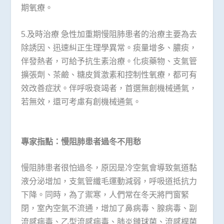
期氧療。
5.及時治療 急性加重期慢阻肺患者的治療主要為去
除誘因、迅速糾正生理學異常。痰量增多、膿痰，
伴發熱者，可給予抗生素治療。化痰藥物、支氣管
擴張劑、茶鹼、糖皮質激素和控制性氧療，都可有
效改善症狀。伴呼吸衰竭者，首選無創機械通氣，
若無效，還可考慮有創機械通氣。
專家指點：慢阻肺患者過冬不用愁
慢阻肺患者很怕過冬，原因是冷空氣會導致氣道黏
液分泌增加，支氣管纖毛運動減弱，呼吸道抵抗力
下降。同時，為了禦寒，人們常在冬天將門窗緊
閉，室內空氣不流通，增加了鼻病毒、腺病毒、副
流感病毒、乙型流感病毒、肺炎鏈球菌、流感桿菌