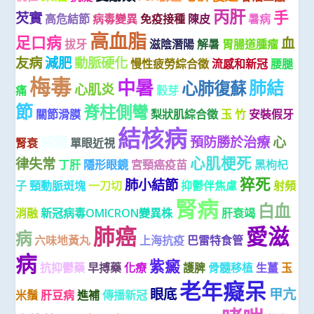
丙肝
手
芡實
高危結節
病毒變異
免疫接種
陳皮
暑病
高血脂
足口病
血
拔牙
滋陰潛陽
解暑
胃腸道腫瘤
友病
減肥
動脈硬化
慢性疲勞綜合徵
流感和新冠
腰腿
梅毒
中暑
肺結
心肺復蘇
心肌炎
痛
穀芽
節
脊柱側彎
關節滑膜
梨狀肌綜合徵
玉 竹
安裝假牙
結核病
戒煙
預防勝於治療
心
腎衰
單眼近視
心肌梗死
律失常
丁肝
隱形眼鏡
宮頸癌疫苗
黑枸杞
猝死
肺小結節
子
頸動脈斑塊
一刀切
抑鬱伴焦慮
射頻
腎病
白血
消融
新冠病毒OMICRON變異株
肝衰竭
肺癌
愛滋
病
六味地黃丸
上海抗疫
巴雷特食管
病
紫癜
抗抑鬱藥
早搏藥
化療
護脾
骨髓移植
生薑
玉
老年癡呆
眼底
甲亢
米鬚
肝豆病
進補
傳播新冠