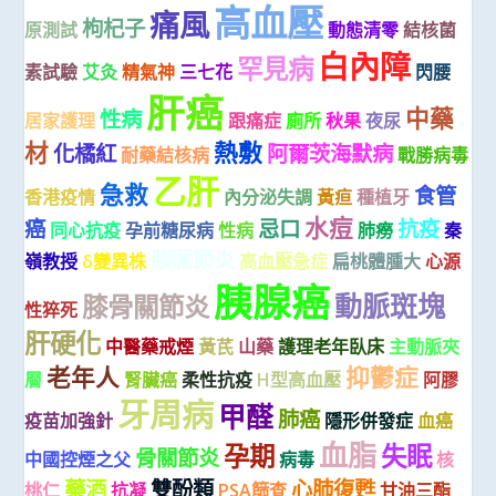
高血壓
痛風
枸杞子
原測試
動態清零
結核菌
白內障
罕見病
素試驗
艾灸
精氣神
三七花
閃腰
肝癌
中藥
性病
居家護理
跟痛症
廁所
秋果
夜尿
材
熱敷
化橘紅
阿爾茨海默病
耐藥結核病
戰勝病毒
乙肝
急救
食管
香港疫情
內分泌失調
黃疸
種植牙
水痘
癌
忌口
抗疫
同心抗疫
孕前糖尿病
性病
肺癆
秦
膝關節炎
嶺教授
δ變異株
高血壓急症
扁桃體腫大
心源
胰腺癌
動脈斑塊
膝骨關節炎
性猝死
肝硬化
中醫藥戒煙
黃芪
山藥
護理老年臥床
主動脈夾
老年人
抑鬱症
層
腎臟癌
柔性抗疫
H型高血壓
阿膠
牙周病
甲醛
肺癌
疫苗加強針
隱形併發症
血癌
血脂
孕期
失眠
骨關節炎
中國控煙之父
病毒
核
藥酒
雙酚類
心肺復甦
桃仁
抗凝
PSA篩查
甘油三酯