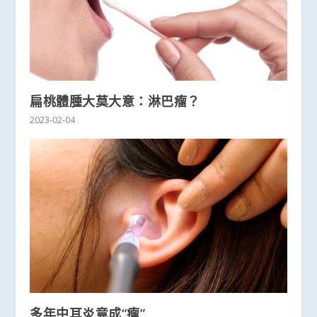
扁桃體腫大莫大意：淋巴瘤？
2023-02-04
多年中耳炎竟成“瘤”