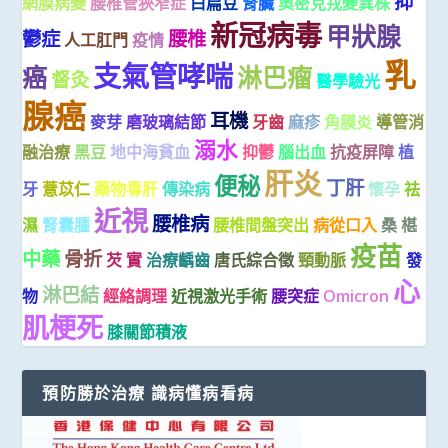
抑
網膜病變
腰椎管狹窄症
白扁豆
腎臟
奧密克戎變異株
新冠病毒
甲狀腺
鬱症
腰椎
人工肛門
疫情
乳
支氣管哮喘
癌
淋巴瘤
督灸
醫學驗光
腺癌
耳機
麥芽
磨玻璃結節
牙齒
麻疹
角膜炎
導管消
溺水
融治療
黑豆
地中海貧血
抑鬱
腦出血
抗疫屏障
植
肝炎
便秘
丁肝
牙
薏苡仁
藥物毒肝
傳染病
懷孕
祛
近視
腰椎病
濕
腎囊腫
腰椎間盤突出
病從口入
桑 椹
疫苗
中藥
骨折
芡 實
治療齲齒
唐氏綜合徵
頸動脈
發
心
淋巴結
物
經絡調理
近視激光手術
腰突症
Omicron
肌梗死
膝關節積液
預防勝於治療 識病懂病看病