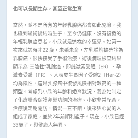
也可以長期生存，甚至正常生育
當然，並不是所有的年輕乳腺癌都會如此兇險，我
也碰到過術後結婚生子，至今仍健康、沒有復發的
年輕乳腺癌患者，小欣就是這樣的幸運兒。她第一
次來就診時才22 歲，未婚未育，左乳腫塊被確診為
乳腺癌，很快接受了手術治療，術後病理檢查結果
顯示為“三陰性”乳腺癌，即雌激素受體（ER）、孕
激素受體（PR）、人表皮生長因子受體2（Her-2）
均為陰性，這是乳腺癌中復發風險相對較高的一種
類型。考慮到小欣的年齡和婚育狀況，我為她制定
了化療聯合保護卵巢功能的治療。小欣非常配合，
治療後定期隨訪，情況一直不錯，後來與心愛的人
組成了家庭，並於2年前順利產子。現在，小欣已經
33歲了，與健康人無異。