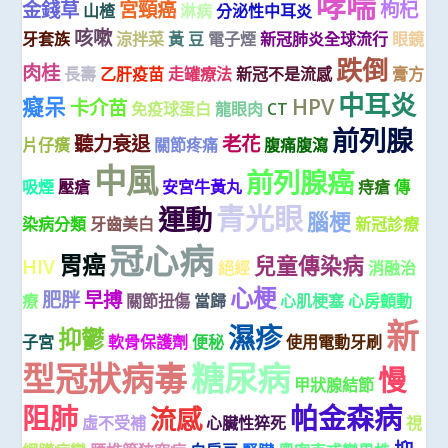
哮喘
金錢草
宮頸癌
枸杞
山楂
淋病
分泌性中耳炎
咳嗽
牙套族
涼拌菜
黃 豆
電子煙
新冠肺炎全球流行
眼鏡
跌倒
肉桂
長壽
乙肝疫苗
走罐療法
新冠不是流感
膏方
中耳炎
癡呆
HPV
卡介苗
免疫球蛋白
龍眼肉
CT
前列腺
聽力衰退
老花
片仔癀
關節疼痛
腹痛腹瀉
中風
前列腺癌
吸煙
壓瘡
安宮牛黃丸
痔瘡
傳
青光眼
運動
腦梗
染病分類
牙齒美白
新冠診療
冠心病
胃癌
兒童傳染病
HIV
絕經
消融治
心梗
肥胖
早搏
療
關節扭傷
當歸
心肌梗塞
心房顫動
新
濕疹
抑鬱
子宮
軟骨保護劑
便秘
使用電動牙刷
糖尿病
型冠狀病毒
慢
甲狀腺結節
阻肺
帕金森病
流感
虛不受補
心臟性猝死
視