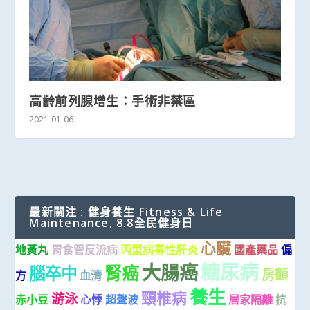
高齡前列腺增生：手術非禁區
2021-01-06
最新關注 : 健身養生 Fitness & Life
Maintenance, 8.8全民健身日
心臟
地黃丸
胃食管反流病
丙型病毒性肝炎
國產藥品
偏
糖尿病
大腸癌
腎癌
腦卒中
房顫
方
血清
養生
頸椎病
游泳
赤小豆
心悸
超聲波
居家隔離
抗