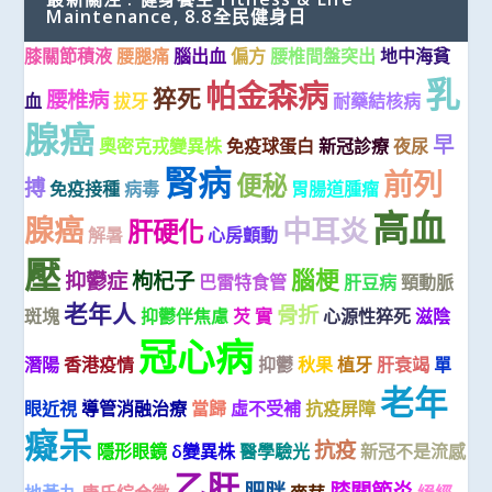
Maintenance, 8.8全民健身日
膝關節積液
腰腿痛
腦出血
偏方
腰椎間盤突出
地中海貧
乳
帕金森病
猝死
腰椎病
血
拔牙
耐藥結核病
腺癌
早
奧密克戎變異株
免疫球蛋白
新冠診療
夜尿
腎病
前列
便秘
搏
免疫接種
病毒
胃腸道腫瘤
高血
腺癌
中耳炎
肝硬化
解暑
心房顫動
壓
腦梗
抑鬱症
枸杞子
巴雷特食管
肝豆病
頸動脈
老年人
骨折
斑塊
抑鬱伴焦慮
芡 實
心源性猝死
滋陰
冠心病
潛陽
香港疫情
抑鬱
秋果
植牙
肝衰竭
單
老年
眼近視
導管消融治療
當歸
虛不受補
抗疫屏障
癡呆
抗疫
隱形眼鏡
δ變異株
醫學驗光
新冠不是流感
乙肝
肥胖
膝關節炎