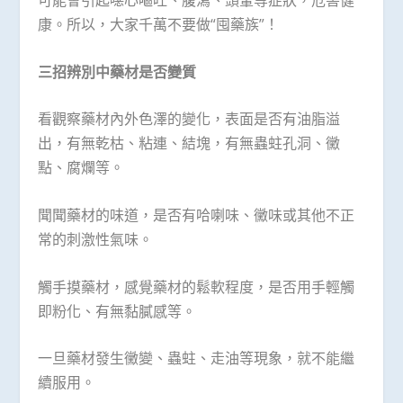
可能會引起噁心嘔吐、腹瀉、頭暈等症狀，危害健
康。所以，大家千萬不要做“囤藥族”！
三招辨別中藥材是否變質
看觀察藥材內外色澤的變化，表面是否有油脂溢
出，有無乾枯、粘連、結塊，有無蟲蛀孔洞、黴
點、腐爛等。
聞聞藥材的味道，是否有哈喇味、黴味或其他不正
常的刺激性氣味。
觸手摸藥材，感覺藥材的鬆軟程度，是否用手輕觸
即粉化、有無黏膩感等。
一旦藥材發生黴變、蟲蛀、走油等現象，就不能繼
續服用。