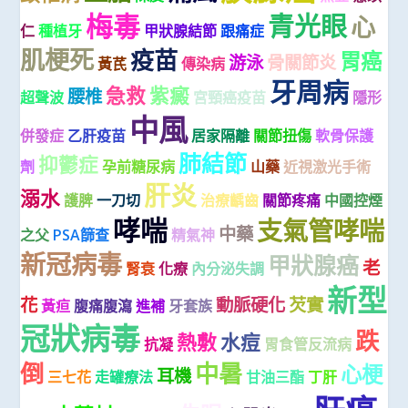
梅毒
青光眼
心
仁
種植牙
甲狀腺結節
跟痛症
肌梗死
疫苗
胃癌
游泳
骨關節炎
黃芪
傳染病
牙周病
急救
紫癜
腰椎
超聲波
宮頸癌疫苗
隱形
中風
併發症
乙肝疫苗
居家隔離
關節扭傷
軟骨保護
肺結節
抑鬱症
劑
孕前糖尿病
山藥
近視激光手術
肝炎
溺水
護脾
一刀切
治療齲齒
關節疼痛
中國控煙
哮喘
支氣管哮喘
中藥
之父
PSA篩查
精氣神
新冠病毒
甲狀腺癌
老
腎衰
化療
內分泌失調
新型
花
動脈硬化
芡實
黃疸
腹痛腹瀉
進補
牙套族
冠狀病毒
跌
熱敷
水痘
抗凝
胃食管反流病
倒
中暑
心梗
耳機
三七花
走罐療法
甘油三酯
丁肝