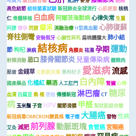
地黃丸
唐氏綜合徵
麥芽
絕經
高危結節
結核菌素試驗
新冠肺炎全球流行
心肌梗塞
核桃
白血病
阿爾茨海默病
心律失常
仁
骨髓移植
生薑
心肺復蘇
癡呆
阿膠
懷孕
閃腰
消融治療
H型高血壓
脊柱側彎
肺小結
安裝假牙
心臟性猝死
扁桃體腫大
結核病
運動
孕期
節
枸杞
淋病
角膜炎
祛濕
膝骨關節炎
兒童傳染病
忌口
射頻消融
龍眼肉
愛滋病
流感
金錢草
壓瘡
主動脈夾層
黑枸杞子
白內障
化橘紅
藥酒
國產藥品
人工肛門
腎臟
心悸
糖尿
淋巴瘤
血清
白扁豆
桑 椹
便秘
傳播新冠
CT
病
甲醛
HPV
玉米鬚
子宮
關節滑膜
梨狀肌綜合徵
大腸癌
性病
新冠病毒OMICRON變異株
電子煙
發物
前列腺
動脈斑塊
減肥
食管癌
宮頸癌
艾灸