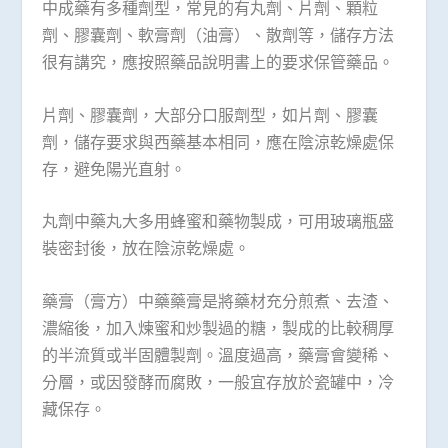
中成藥有多種劑型，常見的有丸劑、片劑、顆粒
劑、膠囊劑、軟膏劑（油膏）、散劑等，儲存方法
很有講究，應按照藥品說明書上的要求保管藥品。
片劑、膠囊劑，大部分口服劑型，如片劑、膠囊
劑，儲存要求與西藥基本相同，應在陰涼乾燥處保
存，避免陽光直射。
丸劑中藥丸大多用蜂蜜和藥物製成，可用玻璃瓶盛
裝密封後，放在陰涼乾燥處。
藥膏（膏方）中藥藥膏是將藥材充分煎煮、去渣、
濃縮後，加入煉蜜和炒製過的糖，製成的比較稠厚
的半流質或半固體製劑。溫度過高，藥膏會變稀、
分層，或因發酵而腐敗，一般宜存放於瓷罐中，冷
藏保存。