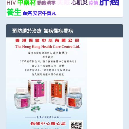
肝癌
失眠
中藥材
HIV
心肌炎
動態清零
疫情
養生
血癌
安宮牛黃丸
預防勝於治療 識病懂病看病