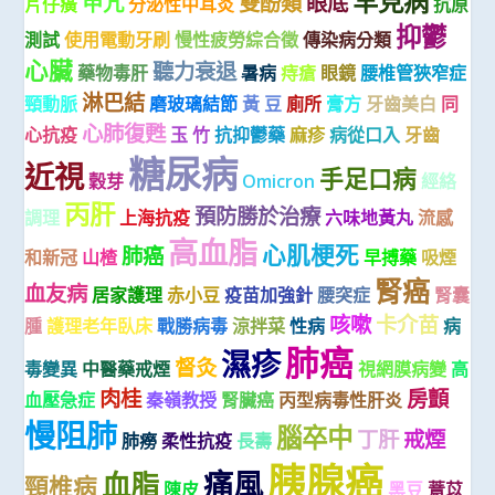
罕見病
甲亢
雙酚類
眼底
片仔癀
分泌性中耳炎
抗原
抑鬱
測試
使用電動牙刷
慢性疲勞綜合徵
傳染病分類
心臟
聽力衰退
藥物毒肝
暑病
痔瘡
眼鏡
腰椎管狹窄症
淋巴結
頸動脈
磨玻璃結節
黃 豆
廁所
膏方
牙齒美白
同
心肺復甦
心抗疫
玉 竹
抗抑鬱藥
麻疹
病從口入
牙齒
糖尿病
近視
手足口病
穀芽
Omicron
經絡
丙肝
預防勝於治療
調理
上海抗疫
六味地黃丸
流感
高血脂
心肌梗死
肺癌
和新冠
山楂
早搏藥
吸煙
腎癌
血友病
居家護理
赤小豆
疫苗加強針
腰突症
腎囊
咳嗽
卡介苗
腫
護理老年臥床
戰勝病毒
涼拌菜
性病
病
肺癌
濕疹
督灸
毒變異
中醫藥戒煙
視網膜病變
高
肉桂
房顫
血壓急症
秦嶺教授
腎臟癌
丙型病毒性肝炎
慢阻肺
腦卒中
丁肝
戒煙
肺癆
柔性抗疫
長壽
胰腺癌
痛風
血脂
頸椎病
陳皮
黑豆
薏苡